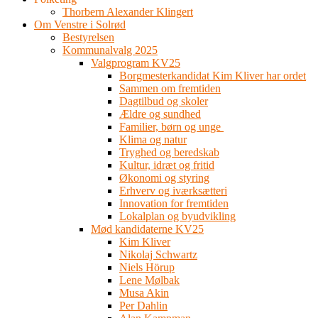
Thorbern Alexander Klingert
Om Venstre i Solrød
Bestyrelsen
Kommunalvalg 2025
Valgprogram KV25
Borgmesterkandidat Kim Kliver har ordet
Sammen om fremtiden
Dagtilbud og skoler
Ældre og sundhed
Familier, børn og unge
Klima og natur
Tryghed og beredskab
Kultur, idræt og fritid
Økonomi og styring
Erhverv og iværksætteri
Innovation for fremtiden
Lokalplan og byudvikling
Mød kandidaterne KV25
Kim Kliver
Nikolaj Schwartz
Niels Hörup
Lene Mølbak
Musa Akin
Per Dahlin