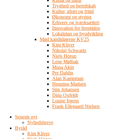
Klima og natur
Tryghed og beredskab
Kultur, idræt og fritid
Økonomi og styring
Erhverv og iværksætteri
Innovation for fremtiden
Lokalplan og byudvikling
Mød kandidaterne KV25
Kim Kliver
Nikolaj Schwartz
Niels Hörup
Lene Mølbak
Musa Akin
Per Dahlin
Alan Kampman
Henning Madsen
Stig Johansen
Dina Oxfeldt
Louise Irgens
Frank Ellegaard Nielsen
Seneste nyt
Nyhedsbreve
Byråd
Kim Kliver