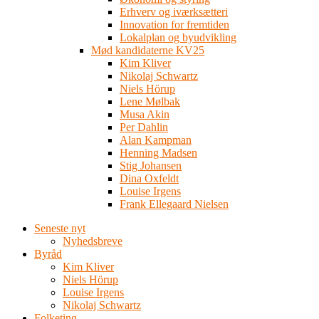
Erhverv og iværksætteri
Innovation for fremtiden
Lokalplan og byudvikling
Mød kandidaterne KV25
Kim Kliver
Nikolaj Schwartz
Niels Hörup
Lene Mølbak
Musa Akin
Per Dahlin
Alan Kampman
Henning Madsen
Stig Johansen
Dina Oxfeldt
Louise Irgens
Frank Ellegaard Nielsen
Seneste nyt
Nyhedsbreve
Byråd
Kim Kliver
Niels Hörup
Louise Irgens
Nikolaj Schwartz
Folketing