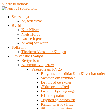
Videre til indhold
Seneste nyt
Nyhedsbreve
Byråd
Kim Kliver
Niels Hörup
Louise Irgens
Nikolaj Schwartz
Folketing
Thorbern Alexander Klingert
Om Venstre i Solrød
Bestyrelsen
Kommunalvalg 2025
Valgprogram KV25
Borgmesterkandidat Kim Kliver har ordet
Sammen om fremtiden
Dagtilbud og skoler
Ældre og sundhed
Familier, børn og unge
Klima og natur
Tryghed og beredskab
Kultur, idræt og fritid
Økonomi og styring