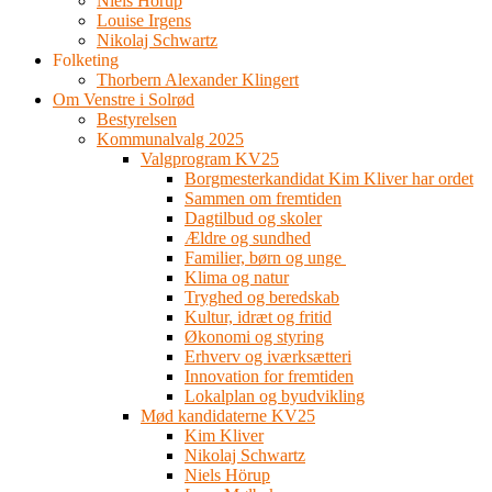
Niels Hörup
Louise Irgens
Nikolaj Schwartz
Folketing
Thorbern Alexander Klingert
Om Venstre i Solrød
Bestyrelsen
Kommunalvalg 2025
Valgprogram KV25
Borgmesterkandidat Kim Kliver har ordet
Sammen om fremtiden
Dagtilbud og skoler
Ældre og sundhed
Familier, børn og unge
Klima og natur
Tryghed og beredskab
Kultur, idræt og fritid
Økonomi og styring
Erhverv og iværksætteri
Innovation for fremtiden
Lokalplan og byudvikling
Mød kandidaterne KV25
Kim Kliver
Nikolaj Schwartz
Niels Hörup