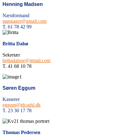
Henning Madsen
Næstformand
stangager@gmail.com
T. 61 78 42 99
Britta Dalsø
Sekretær
brittadalsoe@gmail.com
T. 41 68 10 78
Søren Eggum
Kasserer
eggum@tdcadsl.dk
T. 23 30 17 78
Thomas Pedersen