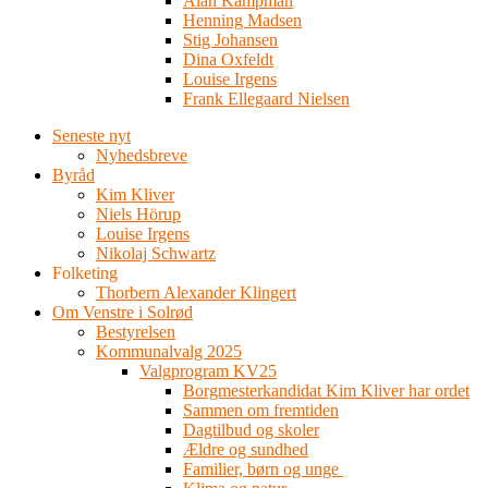
Alan Kampman
Henning Madsen
Stig Johansen
Dina Oxfeldt
Louise Irgens
Frank Ellegaard Nielsen
Seneste nyt
Nyhedsbreve
Byråd
Kim Kliver
Niels Hörup
Louise Irgens
Nikolaj Schwartz
Folketing
Thorbern Alexander Klingert
Om Venstre i Solrød
Bestyrelsen
Kommunalvalg 2025
Valgprogram KV25
Borgmesterkandidat Kim Kliver har ordet
Sammen om fremtiden
Dagtilbud og skoler
Ældre og sundhed
Familier, børn og unge