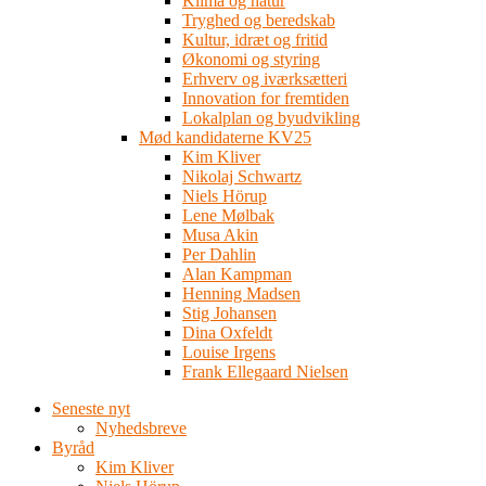
Klima og natur
Tryghed og beredskab
Kultur, idræt og fritid
Økonomi og styring
Erhverv og iværksætteri
Innovation for fremtiden
Lokalplan og byudvikling
Mød kandidaterne KV25
Kim Kliver
Nikolaj Schwartz
Niels Hörup
Lene Mølbak
Musa Akin
Per Dahlin
Alan Kampman
Henning Madsen
Stig Johansen
Dina Oxfeldt
Louise Irgens
Frank Ellegaard Nielsen
Seneste nyt
Nyhedsbreve
Byråd
Kim Kliver