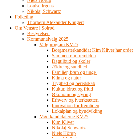
Niels Hörup
Louise Irgens
Nikolaj Schwartz
Folketing
Thorbern Alexander Klingert
Om Venstre i Solrød
Bestyrelsen
Kommunalvalg 2025
Valgprogram KV25
Borgmesterkandidat Kim Kliver har ordet
Sammen om fremtiden
Dagtilbud og skoler
Ældre og sundhed
Familier, børn og unge
Klima og natur
Tryghed og beredskab
Kultur, idræt og fritid
Økonomi og styring
Erhverv og iværksætteri
Innovation for fremtiden
Lokalplan og byudvikling
Mød kandidaterne KV25
Kim Kliver
Nikolaj Schwartz
Niels Hörup