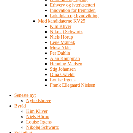
Erhverv og iværksætteri
Innovation for fremtiden
Lokalplan og byudvikling
Mød kandidaterne KV25
Kim Kliver
Nikolaj Schwartz
Niels Hörup
Lene Mølbak
Musa Akin
Per Dahlin
Alan Kampman
Henning Madsen
Stig Johansen
Dina Oxfeldt
Louise Irgens
Frank Ellegaard Nielsen
Seneste nyt
Nyhedsbreve
Byråd
Kim Kliver
Niels Hörup
Louise Irgens
Nikolaj Schwartz
Folketing