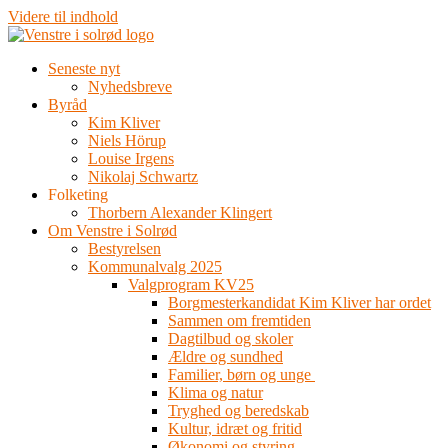
Videre til indhold
Seneste nyt
Nyhedsbreve
Byråd
Kim Kliver
Niels Hörup
Louise Irgens
Nikolaj Schwartz
Folketing
Thorbern Alexander Klingert
Om Venstre i Solrød
Bestyrelsen
Kommunalvalg 2025
Valgprogram KV25
Borgmesterkandidat Kim Kliver har ordet
Sammen om fremtiden
Dagtilbud og skoler
Ældre og sundhed
Familier, børn og unge
Klima og natur
Tryghed og beredskab
Kultur, idræt og fritid
Økonomi og styring