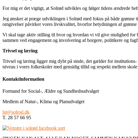
For mig er det vigtigt, at Solrød udvikles og følger tidens ændrede b
Jeg ønsker at præge udviklingen i Solrød med fokus på både grønne ti
omgivelser påvirker vores livskvalitet, hvorfor betydningen af grønn
Vi skal tage aktiv stilling til hvor og hvordan vi vil give mulighed fo
sammen ved engagement og involvering af borgere, politikere og fagf
Trivsel og læring
Trivsel og læring ligger mig dybt på sinde, det gælder for institutions- o
niveau i vores folkeskoler med gensidig tillid og respekt mellem skol
Kontaktinformation
Formand for Social-, Ældre og Sundhedsudvalget
Medlem af Natur-, Klima og Planudvalget
lst@solrod.dk
T. 28 57 66 95