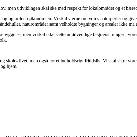
ehov, men udviklingen skal ske med respekt for lokalområdet og et bæred
ltag og orden i økonomien. Vi skal værne om vores naturperler og give 
e åndehuller, naturområder samt velholdte bygninger og arealer ikke må
r bebyggelse, men vi skal ikke sætte unødvendige begræns- ninger i vores 
olk.
g skole- livet, men også for et indholdsrigt fritidsliv. Vi skal sikre vore
e og hjem.