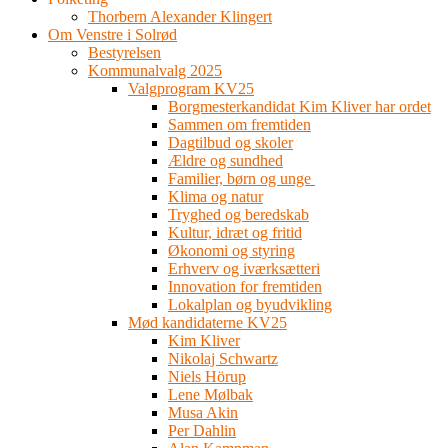
Thorbern Alexander Klingert
Om Venstre i Solrød
Bestyrelsen
Kommunalvalg 2025
Valgprogram KV25
Borgmesterkandidat Kim Kliver har ordet
Sammen om fremtiden
Dagtilbud og skoler
Ældre og sundhed
Familier, børn og unge
Klima og natur
Tryghed og beredskab
Kultur, idræt og fritid
Økonomi og styring
Erhverv og iværksætteri
Innovation for fremtiden
Lokalplan og byudvikling
Mød kandidaterne KV25
Kim Kliver
Nikolaj Schwartz
Niels Hörup
Lene Mølbak
Musa Akin
Per Dahlin