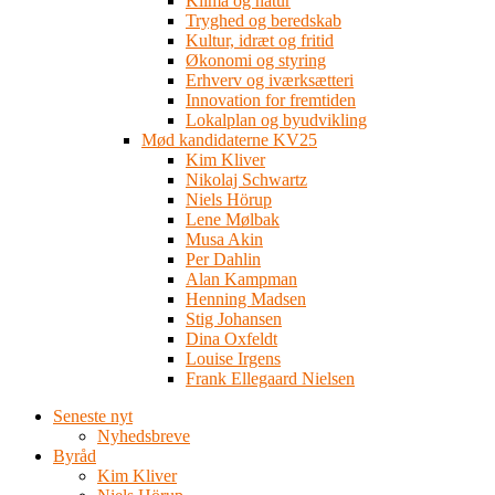
Klima og natur
Tryghed og beredskab
Kultur, idræt og fritid
Økonomi og styring
Erhverv og iværksætteri
Innovation for fremtiden
Lokalplan og byudvikling
Mød kandidaterne KV25
Kim Kliver
Nikolaj Schwartz
Niels Hörup
Lene Mølbak
Musa Akin
Per Dahlin
Alan Kampman
Henning Madsen
Stig Johansen
Dina Oxfeldt
Louise Irgens
Frank Ellegaard Nielsen
Seneste nyt
Nyhedsbreve
Byråd
Kim Kliver