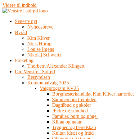
Videre til indhold
Seneste nyt
Nyhedsbreve
Byråd
Kim Kliver
Niels Hörup
Louise Irgens
Nikolaj Schwartz
Folketing
Thorbern Alexander Klingert
Om Venstre i Solrød
Bestyrelsen
Kommunalvalg 2025
Valgprogram KV25
Borgmesterkandidat Kim Kliver har ordet
Sammen om fremtiden
Dagtilbud og skoler
Ældre og sundhed
Familier, børn og unge
Klima og natur
Tryghed og beredskab
Kultur, idræt og fritid
Økonomi og styring