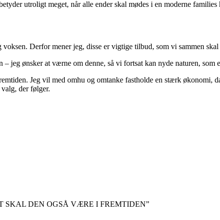
 betyder utroligt meget, når alle ender skal mødes i en moderne familie
og voksen. Derfor mener jeg, disse er vigtige tilbud, som vi sammen ska
en – jeg ønsker at værne om denne, så vi fortsat kan nyde naturen, som 
mtiden. Jeg vil med omhu og omtanke fastholde en stærk økonomi, da de
alg, der følger.
 SKAL DEN OGSÅ VÆRE I FREMTIDEN”