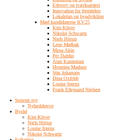
Erhverv og iværksætteri
Innovation for fremtiden
Lokalplan og byudvikling
Mød kandidaterne KV25
Kim Kliver
Nikolaj Schwartz
Niels Hörup
Lene Mølbak
Musa Akin
Per Dahlin
Alan Kampman
Henning Madsen
Stig Johansen
Dina Oxfeldt
Louise Irgens
Frank Ellegaard Nielsen
Seneste nyt
Nyhedsbreve
Byråd
Kim Kliver
Niels Hörup
Louise Irgens
Nikolaj Schwartz
Folketing