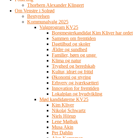
Thorbern Alexander Klingert
Om Venstre i Solrød
Bestyrelsen
Kommunalvalg 2025
Valgprogram KV25
Borgmesterkandidat Kim Kliver har ordet
Sammen om fremtiden
Dagtilbud og skoler
Ældre og sundhed
Familier, børn og unge
Klima og natur
Tryghed og beredskab
Kultur, idræt og fritid
Økonomi og styring
Erhverv og iværksætteri
Innovation for fremtiden
Lokalplan og byudvikling
Mød kandidaterne KV25
Kim Kliver
Nikolaj Schwartz
Niels Hörup
Lene Mølbak
Musa Akin
Per Dahlin