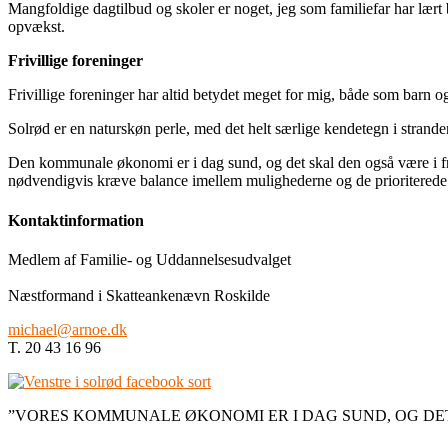
Mangfoldige dagtilbud og skoler er noget, jeg som familiefar har lært
opvækst.
Frivillige foreninger
Frivillige foreninger har altid betydet meget for mig, både som barn 
Solrød er en naturskøn perle, med det helt særlige kendetegn i strand
Den kommunale økonomi er i dag sund, og det skal den også være i fre
nødvendigvis kræve balance imellem mulighederne og de prioriterede v
Kontaktinformation
Medlem af Familie- og Uddannelsesudvalget
Næstformand i Skatteankenævn Roskilde
michael@arnoe.dk
T. 20 43 16 96
”VORES KOMMUNALE ØKONOMI ER I DAG SUND, OG DET