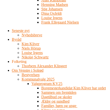
Alan Kampman
Henning Madsen
Stig Johansen
Dina Oxfeldt
Louise Irgens
Frank Ellegaard Nielsen
Seneste nyt
Nyhedsbreve
Byråd
Kim Kliver
Niels Hörup
Louise Irgens
Nikolaj Schwartz
Folketing
Thorbern Alexander Klingert
Om Venstre i Solrød
Bestyrelsen
Kommunalvalg 2025
Valgprogram KV25
Borgmesterkandidat Kim Kliver har ordet
Sammen om fremtiden
Dagtilbud og skoler
Ældre og sundhed
Familier, børn og unge