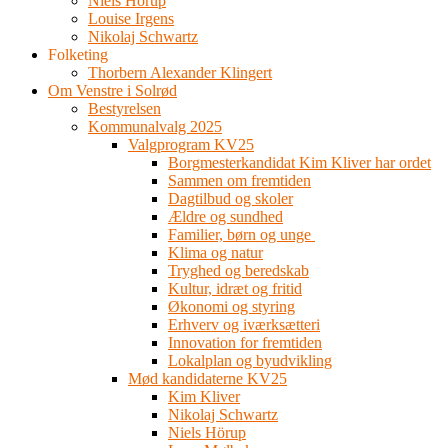
Niels Hörup
Louise Irgens
Nikolaj Schwartz
Folketing
Thorbern Alexander Klingert
Om Venstre i Solrød
Bestyrelsen
Kommunalvalg 2025
Valgprogram KV25
Borgmesterkandidat Kim Kliver har ordet
Sammen om fremtiden
Dagtilbud og skoler
Ældre og sundhed
Familier, børn og unge
Klima og natur
Tryghed og beredskab
Kultur, idræt og fritid
Økonomi og styring
Erhverv og iværksætteri
Innovation for fremtiden
Lokalplan og byudvikling
Mød kandidaterne KV25
Kim Kliver
Nikolaj Schwartz
Niels Hörup