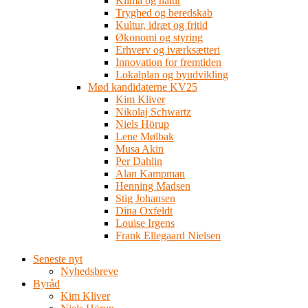
Klima og natur
Tryghed og beredskab
Kultur, idræt og fritid
Økonomi og styring
Erhverv og iværksætteri
Innovation for fremtiden
Lokalplan og byudvikling
Mød kandidaterne KV25
Kim Kliver
Nikolaj Schwartz
Niels Hörup
Lene Mølbak
Musa Akin
Per Dahlin
Alan Kampman
Henning Madsen
Stig Johansen
Dina Oxfeldt
Louise Irgens
Frank Ellegaard Nielsen
Seneste nyt
Nyhedsbreve
Byråd
Kim Kliver