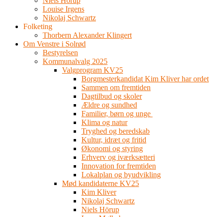
Niels Hörup
Louise Irgens
Nikolaj Schwartz
Folketing
Thorbern Alexander Klingert
Om Venstre i Solrød
Bestyrelsen
Kommunalvalg 2025
Valgprogram KV25
Borgmesterkandidat Kim Kliver har ordet
Sammen om fremtiden
Dagtilbud og skoler
Ældre og sundhed
Familier, børn og unge
Klima og natur
Tryghed og beredskab
Kultur, idræt og fritid
Økonomi og styring
Erhverv og iværksætteri
Innovation for fremtiden
Lokalplan og byudvikling
Mød kandidaterne KV25
Kim Kliver
Nikolaj Schwartz
Niels Hörup