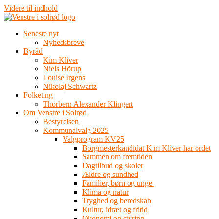
Videre til indhold
Seneste nyt
Nyhedsbreve
Byråd
Kim Kliver
Niels Hörup
Louise Irgens
Nikolaj Schwartz
Folketing
Thorbern Alexander Klingert
Om Venstre i Solrød
Bestyrelsen
Kommunalvalg 2025
Valgprogram KV25
Borgmesterkandidat Kim Kliver har ordet
Sammen om fremtiden
Dagtilbud og skoler
Ældre og sundhed
Familier, børn og unge
Klima og natur
Tryghed og beredskab
Kultur, idræt og fritid
Økonomi og styring