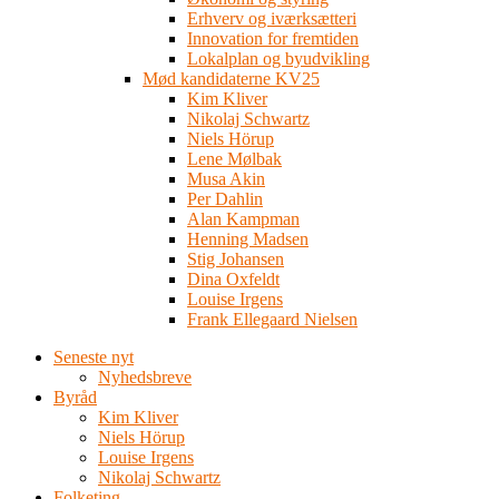
Erhverv og iværksætteri
Innovation for fremtiden
Lokalplan og byudvikling
Mød kandidaterne KV25
Kim Kliver
Nikolaj Schwartz
Niels Hörup
Lene Mølbak
Musa Akin
Per Dahlin
Alan Kampman
Henning Madsen
Stig Johansen
Dina Oxfeldt
Louise Irgens
Frank Ellegaard Nielsen
Seneste nyt
Nyhedsbreve
Byråd
Kim Kliver
Niels Hörup
Louise Irgens
Nikolaj Schwartz
Folketing