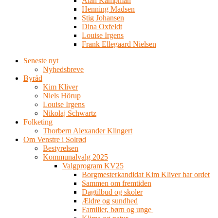
Alan Kampman
Henning Madsen
Stig Johansen
Dina Oxfeldt
Louise Irgens
Frank Ellegaard Nielsen
Seneste nyt
Nyhedsbreve
Byråd
Kim Kliver
Niels Hörup
Louise Irgens
Nikolaj Schwartz
Folketing
Thorbern Alexander Klingert
Om Venstre i Solrød
Bestyrelsen
Kommunalvalg 2025
Valgprogram KV25
Borgmesterkandidat Kim Kliver har ordet
Sammen om fremtiden
Dagtilbud og skoler
Ældre og sundhed
Familier, børn og unge