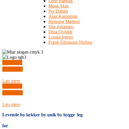
Lene Mølbak
Musa Akin
Per Dahlin
Alan Kampman
Henning Madsen
Stig Johansen
Dina Oxfeldt
Louise Irgens
Frank Ellegaard Nielsen
levende
bymidte
Læs mere
levende
bymidte
Læs mere
Levende by
lækker by
unik by
hygge
leg
for