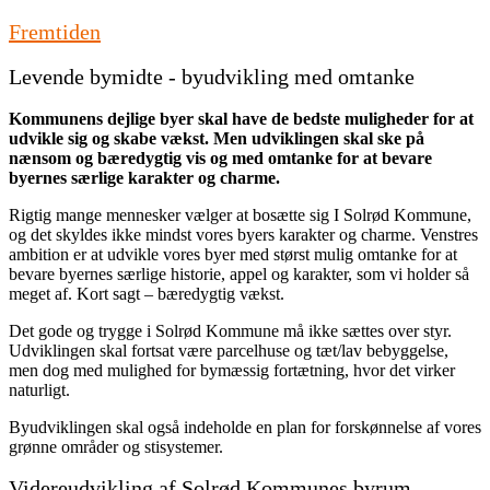
Fremtiden
Levende bymidte - byudvikling med omtanke
Kommunens dejlige byer skal have de bedste muligheder for at
udvikle sig og skabe vækst. Men udviklingen skal ske på
nænsom og bæredygtig vis og med omtanke for at bevare
byernes særlige karakter og charme.
Rigtig mange mennesker vælger at bosætte sig I Solrød Kommune,
og det skyldes ikke mindst vores byers karakter og charme. Venstres
ambition er at udvikle vores byer med størst mulig omtanke for at
bevare byernes særlige historie, appel og karakter, som vi holder så
meget af. Kort sagt – bæredygtig vækst.
Det gode og trygge i Solrød Kommune må ikke sættes over styr.
Udviklingen skal fortsat være parcelhuse og tæt/lav bebyggelse,
men dog med mulighed for bymæssig fortætning, hvor det virker
naturligt.
Byudviklingen skal også indeholde en plan for forskønnelse af vores
grønne områder og stisystemer.
Videreudvikling af Solrød Kommunes byrum