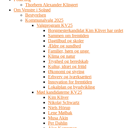
Thorbern Alexander Klingert
Om Venstre i Solrød
Bestyrelsen
Kommunalvalg 2025
Valgprogram KV25
Borgmesterkandidat Kim Kliver har ordet
Sammen om fremtiden
Dagtilbud og skoler
Ældre og sundhed
Familier, børn og unge
Klima og natur
Tryghed og beredskab
Kultur, idræt og fritid
Økonomi og styring
Erhverv og iværksætteri
Innovation for fremtiden
Lokalplan og byudvikling
Mød kandidaterne KV25
Kim Kliver
Nikolaj Schwartz
Niels Hörup
Lene Mølbak
Musa Akin
Per Dahlin