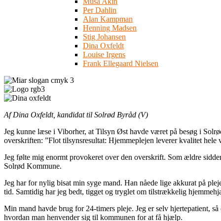
Musa Akin
Per Dahlin
Alan Kampman
Henning Madsen
Stig Johansen
Dina Oxfeldt
Louise Irgens
Frank Ellegaard Nielsen
Af Dina Oxfeldt, kandidat til Solrød Byråd (V)
Jeg kunne læse i Viborher, at Tilsyn Øst havde været på besøg i Solr
overskriften: ”Flot tilsynsresultat: Hjemmeplejen leverer kvalitet hele 
Jeg følte mig enormt provokeret over den overskrift. Som ældre sidder 
Solrød Kommune.
Jeg har for nylig bisat min syge mand. Han nåede lige akkurat på ple
tid. Samtidig har jeg bedt, tigget og tryglet om tilstrækkelig hjemmehjæ
Min mand havde brug for 24-timers pleje. Jeg er selv hjertepatient, så d
hvordan man henvender sig til kommunen for at få hjælp.