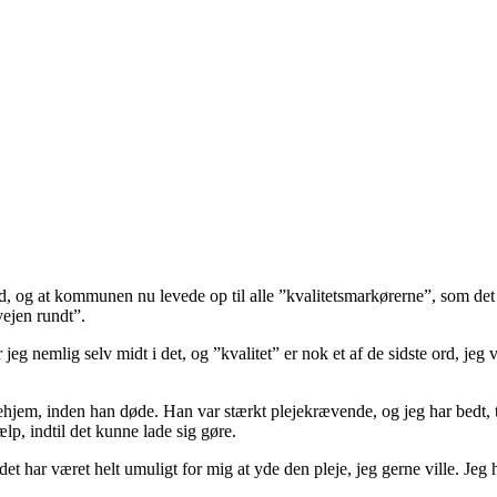
ød, og at kommunen nu levede op til alle ”kvalitetsmarkørerne”, som d
vejen rundt”.
jeg nemlig selv midt i det, og ”kvalitet” er nok et af de sidste ord, j
jehjem, inden han døde. Han var stærkt plejekrævende, og jeg har bedt,
lp, indtil det kunne lade sig gøre.
et har været helt umuligt for mig at yde den pleje, jeg gerne ville. Jeg 