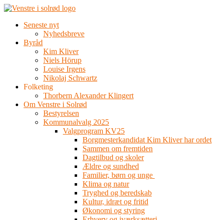
Videre
til
Seneste nyt
indhold
Nyhedsbreve
Byråd
Kim Kliver
Niels Hörup
Louise Irgens
Nikolaj Schwartz
Folketing
Thorbern Alexander Klingert
Om Venstre i Solrød
Bestyrelsen
Kommunalvalg 2025
Valgprogram KV25
Borgmesterkandidat Kim Kliver har ordet
Sammen om fremtiden
Dagtilbud og skoler
Ældre og sundhed
Familier, børn og unge
Klima og natur
Tryghed og beredskab
Kultur, idræt og fritid
Økonomi og styring
Erhverv og iværksætteri