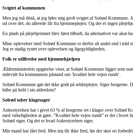
Svigtet af kommunen
Men jeg må tilstå, at jeg føler mig groft svigtet af Solrød Kommune. J
ud over det, du allerede får fra hjemmeplejen. Og der er ingen plejeh
En plads på plejehjemmet blev først tilbudt, da alternativet var akut 
Mine oplevelser med Solrød Kommune er derfor alt andet end i tråd med
Jeg er stadig rystet over oplevelsen og ligegyldigheden.
Folk er utilfredse med hjemmehjælpen
Ældreministeriets opgørelse viser, at Solrød Kommune ligger som num
milevidt fra kommunens påstand om ’kvalitet hele vejen rundt’.
Solrød Kommune gør det ikke godt på ældreplejen. Siger borgerne. Der 
håbe på held i sin alderdom?
Solrød taber klagesager
Ankestyrelsen har i givet 63 % af borgerne ret i klager over Solrød K
med virkeligheden at gøre. ”Kvalitet hele vejen rundt” er det i hvert 
Solrød siger. Og det er hvad Ankestyrelsen siger.
Min mand har fået fred. Men jeg får ikke fred, før der sker en forbedr