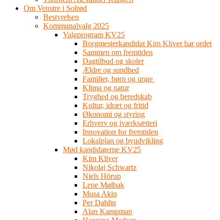
Om Venstre i Solrød
Bestyrelsen
Kommunalvalg 2025
Valgprogram KV25
Borgmesterkandidat Kim Kliver har ordet
Sammen om fremtiden
Dagtilbud og skoler
Ældre og sundhed
Familier, børn og unge
Klima og natur
Tryghed og beredskab
Kultur, idræt og fritid
Økonomi og styring
Erhverv og iværksætteri
Innovation for fremtiden
Lokalplan og byudvikling
Mød kandidaterne KV25
Kim Kliver
Nikolaj Schwartz
Niels Hörup
Lene Mølbak
Musa Akin
Per Dahlin
Alan Kampman