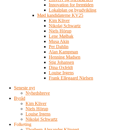
Innovation for fremtiden
Lokalplan og byudvikling
Mød kandidaterne KV25
Kim Kliver
Nikolaj Schwartz
Niels Hörup
Lene Mølbak
Musa Akin
Per Dahlin
Alan Kampman
Henning Madsen
Stig Johansen
Dina Oxfeldt
Louise Irgens
Frank Ellegaard Nielsen
Seneste nyt
Nyhedsbreve
Byråd
Kim Kliver
Niels Hörup
Louise Irgens
Nikolaj Schwartz
Folketing
Thorbern Alexander Klingert