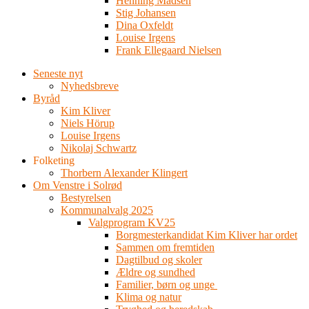
Henning Madsen
Stig Johansen
Dina Oxfeldt
Louise Irgens
Frank Ellegaard Nielsen
Seneste nyt
Nyhedsbreve
Byråd
Kim Kliver
Niels Hörup
Louise Irgens
Nikolaj Schwartz
Folketing
Thorbern Alexander Klingert
Om Venstre i Solrød
Bestyrelsen
Kommunalvalg 2025
Valgprogram KV25
Borgmesterkandidat Kim Kliver har ordet
Sammen om fremtiden
Dagtilbud og skoler
Ældre og sundhed
Familier, børn og unge
Klima og natur