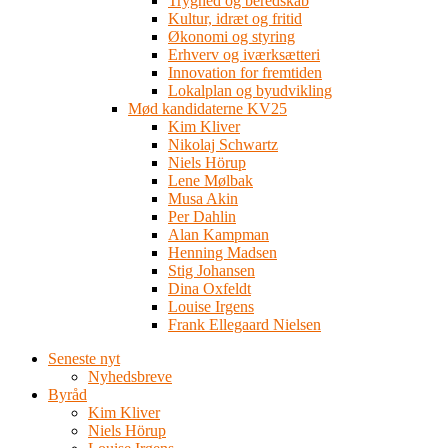
Tryghed og beredskab
Kultur, idræt og fritid
Økonomi og styring
Erhverv og iværksætteri
Innovation for fremtiden
Lokalplan og byudvikling
Mød kandidaterne KV25
Kim Kliver
Nikolaj Schwartz
Niels Hörup
Lene Mølbak
Musa Akin
Per Dahlin
Alan Kampman
Henning Madsen
Stig Johansen
Dina Oxfeldt
Louise Irgens
Frank Ellegaard Nielsen
Seneste nyt
Nyhedsbreve
Byråd
Kim Kliver
Niels Hörup