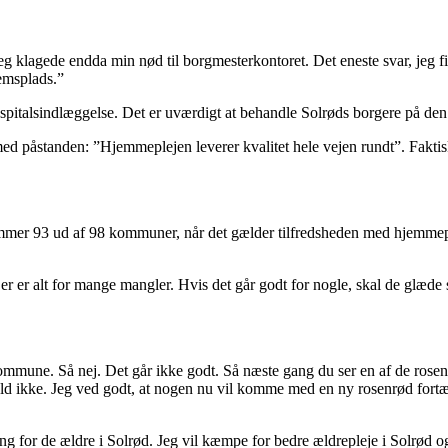
eg klagede endda min nød til borgmesterkontoret. Det eneste svar, jeg fi
jemsplads.”
hospitalsindlæggelse. Det er uværdigt at behandle Solrøds borgere på de
 påstanden: ”Hjemmeplejen leverer kvalitet hele vejen rundt”. Faktisk 
mer 93 ud af 98 kommuner, når det gælder tilfredsheden med hjemmeplej
er alt for mange mangler. Hvis det går godt for nogle, skal de glæde sig
ommune. Så nej. Det går ikke godt. Så næste gang du ser en af de rosen
fald ikke. Jeg ved godt, at nogen nu vil komme med en ny rosenrød fortæ
ing for de ældre i Solrød. Jeg vil kæmpe for bedre ældrepleje i Solrød 