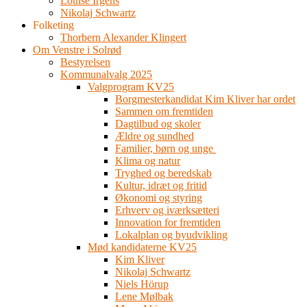
Louise Irgens
Nikolaj Schwartz
Folketing
Thorbern Alexander Klingert
Om Venstre i Solrød
Bestyrelsen
Kommunalvalg 2025
Valgprogram KV25
Borgmesterkandidat Kim Kliver har ordet
Sammen om fremtiden
Dagtilbud og skoler
Ældre og sundhed
Familier, børn og unge
Klima og natur
Tryghed og beredskab
Kultur, idræt og fritid
Økonomi og styring
Erhverv og iværksætteri
Innovation for fremtiden
Lokalplan og byudvikling
Mød kandidaterne KV25
Kim Kliver
Nikolaj Schwartz
Niels Hörup
Lene Mølbak