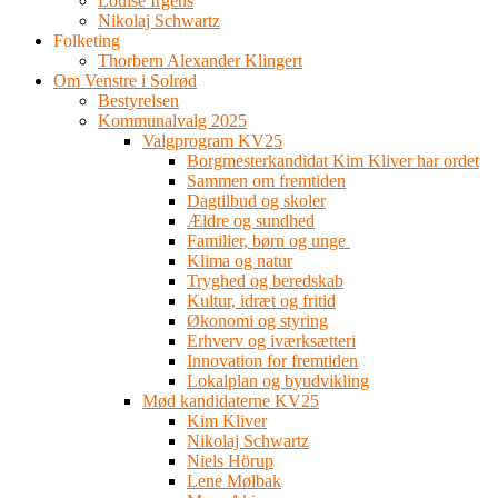
Louise Irgens
Nikolaj Schwartz
Folketing
Thorbern Alexander Klingert
Om Venstre i Solrød
Bestyrelsen
Kommunalvalg 2025
Valgprogram KV25
Borgmesterkandidat Kim Kliver har ordet
Sammen om fremtiden
Dagtilbud og skoler
Ældre og sundhed
Familier, børn og unge
Klima og natur
Tryghed og beredskab
Kultur, idræt og fritid
Økonomi og styring
Erhverv og iværksætteri
Innovation for fremtiden
Lokalplan og byudvikling
Mød kandidaterne KV25
Kim Kliver
Nikolaj Schwartz
Niels Hörup
Lene Mølbak