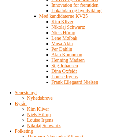
Innovation for fremtiden
Lokalplan og byudvikling
Mød kandidaterne KV25
Kim Kliver
Nikolaj Schwartz
Niels Hörup
Lene Mølbak
Musa Akin
Per Dahlin
Alan Kampman
Henning Madsen
Stig Johansen
Dina Oxfeldt
Louise Irgens
Frank Ellegaard Nielsen
Seneste nyt
Nyhedsbreve
Byråd
Kim Kliver
Niels Hörup
Louise Irgens
Nikolaj Schwartz
Folketing
Thorbern Alexander Klingert