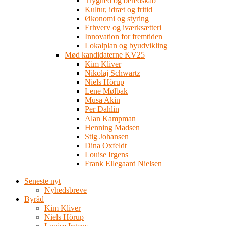
Tryghed og beredskab
Kultur, idræt og fritid
Økonomi og styring
Erhverv og iværksætteri
Innovation for fremtiden
Lokalplan og byudvikling
Mød kandidaterne KV25
Kim Kliver
Nikolaj Schwartz
Niels Hörup
Lene Mølbak
Musa Akin
Per Dahlin
Alan Kampman
Henning Madsen
Stig Johansen
Dina Oxfeldt
Louise Irgens
Frank Ellegaard Nielsen
Seneste nyt
Nyhedsbreve
Byråd
Kim Kliver
Niels Hörup