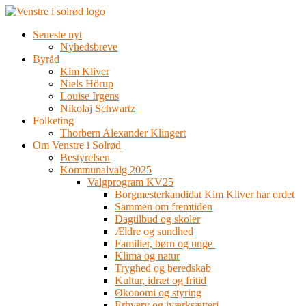
Videre
til
Seneste nyt
indhold
Nyhedsbreve
Byråd
Kim Kliver
Niels Hörup
Louise Irgens
Nikolaj Schwartz
Folketing
Thorbern Alexander Klingert
Om Venstre i Solrød
Bestyrelsen
Kommunalvalg 2025
Valgprogram KV25
Borgmesterkandidat Kim Kliver har ordet
Sammen om fremtiden
Dagtilbud og skoler
Ældre og sundhed
Familier, børn og unge
Klima og natur
Tryghed og beredskab
Kultur, idræt og fritid
Økonomi og styring
Erhverv og iværksætteri