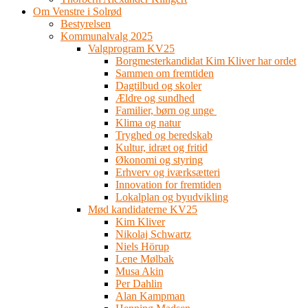
Om Venstre i Solrød
Bestyrelsen
Kommunalvalg 2025
Valgprogram KV25
Borgmesterkandidat Kim Kliver har ordet
Sammen om fremtiden
Dagtilbud og skoler
Ældre og sundhed
Familier, børn og unge
Klima og natur
Tryghed og beredskab
Kultur, idræt og fritid
Økonomi og styring
Erhverv og iværksætteri
Innovation for fremtiden
Lokalplan og byudvikling
Mød kandidaterne KV25
Kim Kliver
Nikolaj Schwartz
Niels Hörup
Lene Mølbak
Musa Akin
Per Dahlin
Alan Kampman