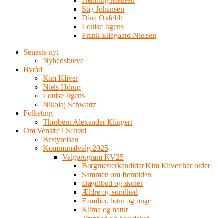
Henning Madsen
Stig Johansen
Dina Oxfeldt
Louise Irgens
Frank Ellegaard Nielsen
Seneste nyt
Nyhedsbreve
Byråd
Kim Kliver
Niels Hörup
Louise Irgens
Nikolaj Schwartz
Folketing
Thorbern Alexander Klingert
Om Venstre i Solrød
Bestyrelsen
Kommunalvalg 2025
Valgprogram KV25
Borgmesterkandidat Kim Kliver har ordet
Sammen om fremtiden
Dagtilbud og skoler
Ældre og sundhed
Familier, børn og unge
Klima og natur