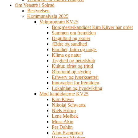
Om Venstre i Solrød
Bestyrelsen
Kommunalvalg 2025
Valgprogram KV25
Borgmesterkandidat Kim Kliver har ordet
Sammen om fremtiden
Dagtilbud og skoler
Ældre og sundhed
Familier, børn og unge
Klima og natur
Tryghed og beredskab
Kultur, idræt og fritid
Økonomi og styring
Erhverv og iværksætteri
Innovation for fremtiden
Lokalplan og byudvikling
Mød kandidaterne KV25
Kim Kliver
Nikolaj Schwartz
Niels Hörup
Lene Mølbak
Musa Akin
Per Dahlin
Alan Kampman