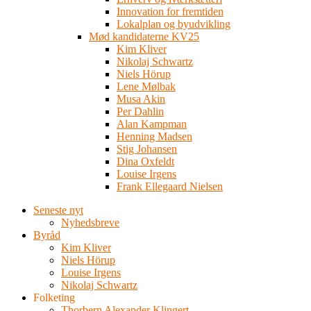
Innovation for fremtiden
Lokalplan og byudvikling
Mød kandidaterne KV25
Kim Kliver
Nikolaj Schwartz
Niels Hörup
Lene Mølbak
Musa Akin
Per Dahlin
Alan Kampman
Henning Madsen
Stig Johansen
Dina Oxfeldt
Louise Irgens
Frank Ellegaard Nielsen
Seneste nyt
Nyhedsbreve
Byråd
Kim Kliver
Niels Hörup
Louise Irgens
Nikolaj Schwartz
Folketing
Thorbern Alexander Klingert