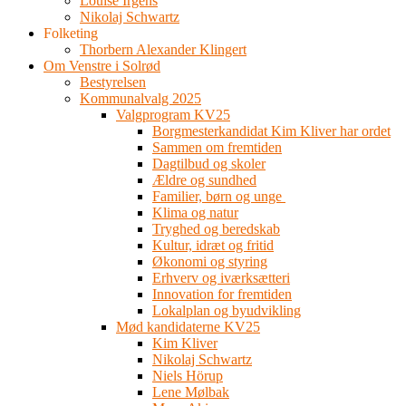
Louise Irgens
Nikolaj Schwartz
Folketing
Thorbern Alexander Klingert
Om Venstre i Solrød
Bestyrelsen
Kommunalvalg 2025
Valgprogram KV25
Borgmesterkandidat Kim Kliver har ordet
Sammen om fremtiden
Dagtilbud og skoler
Ældre og sundhed
Familier, børn og unge
Klima og natur
Tryghed og beredskab
Kultur, idræt og fritid
Økonomi og styring
Erhverv og iværksætteri
Innovation for fremtiden
Lokalplan og byudvikling
Mød kandidaterne KV25
Kim Kliver
Nikolaj Schwartz
Niels Hörup
Lene Mølbak