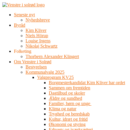
Videre
til
Seneste nyt
indhold
Nyhedsbreve
Byråd
Kim Kliver
Niels Hörup
Louise Irgens
Nikolaj Schwartz
Folketing
Thorbern Alexander Klingert
Om Venstre i Solrød
Bestyrelsen
Kommunalvalg 2025
Valgprogram KV25
Borgmesterkandidat Kim Kliver har ordet
Sammen om fremtiden
Dagtilbud og skoler
Ældre og sundhed
Familier, børn og unge
Klima og natur
Tryghed og beredskab
Kultur, idræt og fritid
Økonomi og styring
Erhverv og iværksætteri