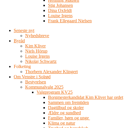
Henning Madsen
Stig Johansen
Dina Oxfeldt
Louise Irgens
Frank Ellegaard Nielsen
Seneste nyt
Nyhedsbreve
Byråd
Kim Kliver
Niels Hörup
Louise Irgens
Nikolaj Schwartz
Folketing
Thorbern Alexander Klingert
Om Venstre i Solrød
Bestyrelsen
Kommunalvalg 2025
Valgprogram KV25
Borgmesterkandidat Kim Kliver har ordet
Sammen om fremtiden
Dagtilbud og skoler
Ældre og sundhed
Familier, børn og unge
Klima og natur