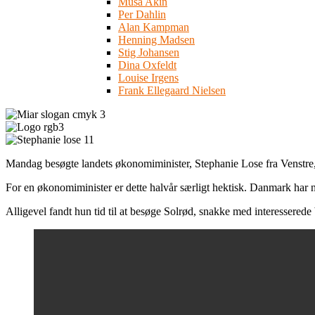
Musa Akin
Per Dahlin
Alan Kampman
Henning Madsen
Stig Johansen
Dina Oxfeldt
Louise Irgens
Frank Ellegaard Nielsen
Mandag besøgte landets økonomiminister, Stephanie Lose fra Venstre,
For en økonomiminister er dette halvår særligt hektisk. Danmark har 
Alligevel fandt hun tid til at besøge Solrød, snakke med interessered