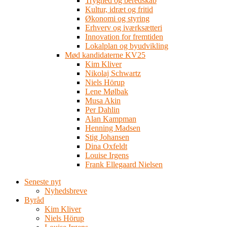
Tryghed og beredskab
Kultur, idræt og fritid
Økonomi og styring
Erhverv og iværksætteri
Innovation for fremtiden
Lokalplan og byudvikling
Mød kandidaterne KV25
Kim Kliver
Nikolaj Schwartz
Niels Hörup
Lene Mølbak
Musa Akin
Per Dahlin
Alan Kampman
Henning Madsen
Stig Johansen
Dina Oxfeldt
Louise Irgens
Frank Ellegaard Nielsen
Seneste nyt
Nyhedsbreve
Byråd
Kim Kliver
Niels Hörup