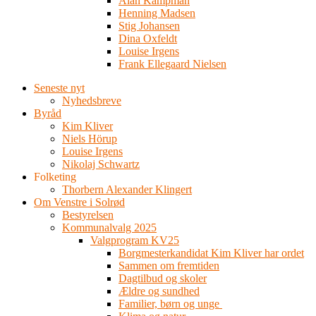
Alan Kampman
Henning Madsen
Stig Johansen
Dina Oxfeldt
Louise Irgens
Frank Ellegaard Nielsen
Seneste nyt
Nyhedsbreve
Byråd
Kim Kliver
Niels Hörup
Louise Irgens
Nikolaj Schwartz
Folketing
Thorbern Alexander Klingert
Om Venstre i Solrød
Bestyrelsen
Kommunalvalg 2025
Valgprogram KV25
Borgmesterkandidat Kim Kliver har ordet
Sammen om fremtiden
Dagtilbud og skoler
Ældre og sundhed
Familier, børn og unge