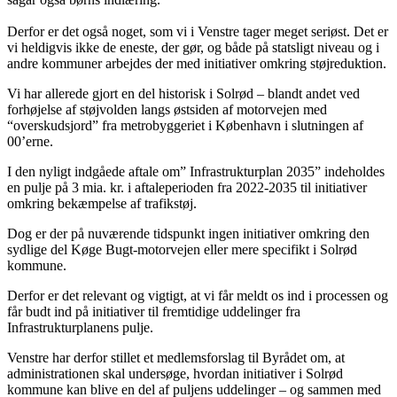
Derfor er det også noget, som vi i Venstre tager meget seriøst. Det er
vi heldigvis ikke de eneste, der gør, og både på statsligt niveau og i
andre kommuner arbejdes der med initiativer omkring støjreduktion.
Vi har allerede gjort en del historisk i Solrød – blandt andet ved
forhøjelse af støjvolden langs østsiden af motorvejen med
“overskudsjord” fra metrobyggeriet i København i slutningen af
00’erne.
I den nyligt indgåede aftale om” Infrastrukturplan 2035” indeholdes
en pulje på 3 mia. kr. i aftaleperioden fra 2022-2035 til initiativer
omkring bekæmpelse af trafikstøj.
Dog er der på nuværende tidspunkt ingen initiativer omkring den
sydlige del Køge Bugt-motorvejen eller mere specifikt i Solrød
kommune.
Derfor er det relevant og vigtigt, at vi får meldt os ind i processen og
får budt ind på initiativer til fremtidige uddelinger fra
Infrastrukturplanens pulje.
Venstre har derfor stillet et medlemsforslag til Byrådet om, at
administrationen skal undersøge, hvordan initiativer i Solrød
kommune kan blive en del af puljens uddelinger – og sammen med