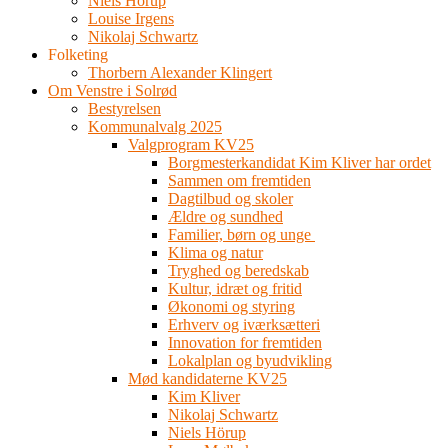
Niels Hörup
Louise Irgens
Nikolaj Schwartz
Folketing
Thorbern Alexander Klingert
Om Venstre i Solrød
Bestyrelsen
Kommunalvalg 2025
Valgprogram KV25
Borgmesterkandidat Kim Kliver har ordet
Sammen om fremtiden
Dagtilbud og skoler
Ældre og sundhed
Familier, børn og unge
Klima og natur
Tryghed og beredskab
Kultur, idræt og fritid
Økonomi og styring
Erhverv og iværksætteri
Innovation for fremtiden
Lokalplan og byudvikling
Mød kandidaterne KV25
Kim Kliver
Nikolaj Schwartz
Niels Hörup