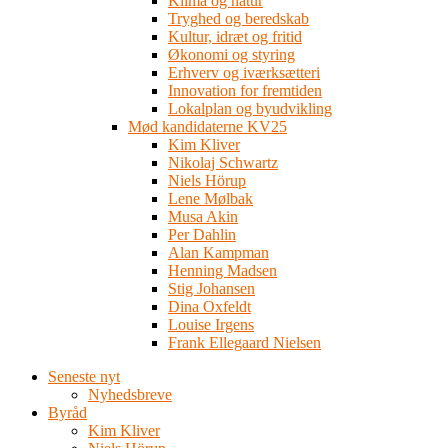
Klima og natur
Tryghed og beredskab
Kultur, idræt og fritid
Økonomi og styring
Erhverv og iværksætteri
Innovation for fremtiden
Lokalplan og byudvikling
Mød kandidaterne KV25
Kim Kliver
Nikolaj Schwartz
Niels Hörup
Lene Mølbak
Musa Akin
Per Dahlin
Alan Kampman
Henning Madsen
Stig Johansen
Dina Oxfeldt
Louise Irgens
Frank Ellegaard Nielsen
Seneste nyt
Nyhedsbreve
Byråd
Kim Kliver