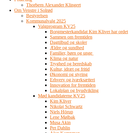
Thorbern Alexander Klingert
Om Venstre i Solrød
Bestyrelsen
Kommunalvalg 2025
Valgprogram KV25
Borgmesterkandidat Kim Kliver har ordet
Sammen om fremtiden
Dagtilbud og skoler
Ældre og sundhed
Familier, børn og unge
Klima og natur
Tryghed og beredskab
Kultur, idræt og fritid
Økonomi og styring
Erhverv og iværksætteri
Innovation for fremtiden
Lokalplan og byudvikling
Mød kandidaterne KV25
Kim Kliver
Nikolaj Schwartz
Niels Hörup
Lene Mølbak
Musa Akin
Per Dahlin