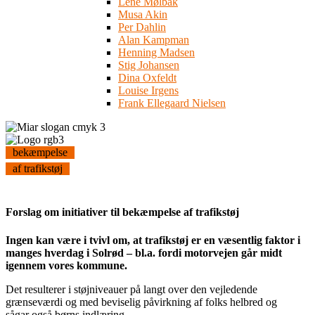
Lene Mølbak
Musa Akin
Per Dahlin
Alan Kampman
Henning Madsen
Stig Johansen
Dina Oxfeldt
Louise Irgens
Frank Ellegaard Nielsen
bekæmpelse
af trafikstøj
Forslag om initiativer til bekæmpelse af trafikstøj
Ingen kan være i tvivl om, at trafikstøj er en væsentlig faktor i
manges hverdag i Solrød – bl.a. fordi motorvejen går midt
igennem vores kommune.
Det resulterer i støjniveauer på langt over den vejledende
grænseværdi og med beviselig påvirkning af folks helbred og
sågar også børns indlæring.