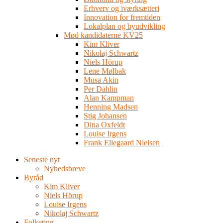
Erhverv og iværksætteri
Innovation for fremtiden
Lokalplan og byudvikling
Mød kandidaterne KV25
Kim Kliver
Nikolaj Schwartz
Niels Hörup
Lene Mølbak
Musa Akin
Per Dahlin
Alan Kampman
Henning Madsen
Stig Johansen
Dina Oxfeldt
Louise Irgens
Frank Ellegaard Nielsen
Seneste nyt
Nyhedsbreve
Byråd
Kim Kliver
Niels Hörup
Louise Irgens
Nikolaj Schwartz
Folketing