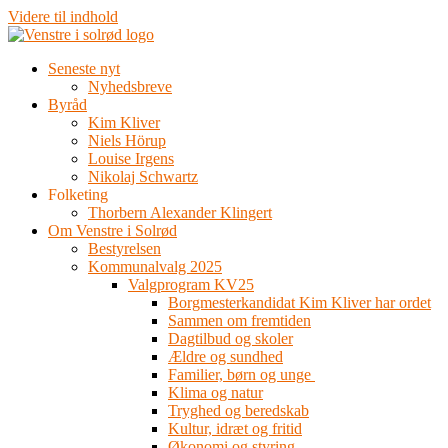
Videre til indhold
Seneste nyt
Nyhedsbreve
Byråd
Kim Kliver
Niels Hörup
Louise Irgens
Nikolaj Schwartz
Folketing
Thorbern Alexander Klingert
Om Venstre i Solrød
Bestyrelsen
Kommunalvalg 2025
Valgprogram KV25
Borgmesterkandidat Kim Kliver har ordet
Sammen om fremtiden
Dagtilbud og skoler
Ældre og sundhed
Familier, børn og unge
Klima og natur
Tryghed og beredskab
Kultur, idræt og fritid
Økonomi og styring