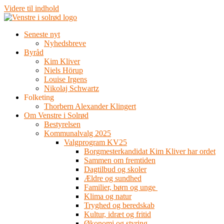
Videre til indhold
Seneste nyt
Nyhedsbreve
Byråd
Kim Kliver
Niels Hörup
Louise Irgens
Nikolaj Schwartz
Folketing
Thorbern Alexander Klingert
Om Venstre i Solrød
Bestyrelsen
Kommunalvalg 2025
Valgprogram KV25
Borgmesterkandidat Kim Kliver har ordet
Sammen om fremtiden
Dagtilbud og skoler
Ældre og sundhed
Familier, børn og unge
Klima og natur
Tryghed og beredskab
Kultur, idræt og fritid
Økonomi og styring