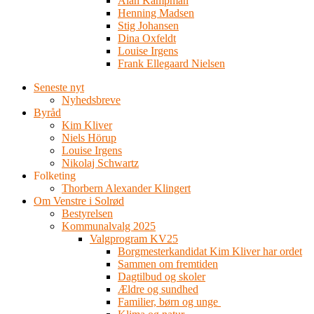
Alan Kampman
Henning Madsen
Stig Johansen
Dina Oxfeldt
Louise Irgens
Frank Ellegaard Nielsen
Seneste nyt
Nyhedsbreve
Byråd
Kim Kliver
Niels Hörup
Louise Irgens
Nikolaj Schwartz
Folketing
Thorbern Alexander Klingert
Om Venstre i Solrød
Bestyrelsen
Kommunalvalg 2025
Valgprogram KV25
Borgmesterkandidat Kim Kliver har ordet
Sammen om fremtiden
Dagtilbud og skoler
Ældre og sundhed
Familier, børn og unge