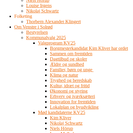
Niels Hörup
Louise Irgens
Nikolaj Schwartz
Folketing
Thorbern Alexander Klingert
Om Venstre i Solrød
Bestyrelsen
Kommunalvalg 2025
Valgprogram KV25
Borgmesterkandidat Kim Kliver har ordet
Sammen om fremtiden
Dagtilbud og skoler
Ældre og sundhed
Familier, børn og unge
Klima og natur
Tryghed og beredskab
Kultur, idræt og fritid
Økonomi og styring
Erhverv og iværksætteri
Innovation for fremtiden
Lokalplan og byudvikling
Mød kandidaterne KV25
Kim Kliver
Nikolaj Schwartz
Niels Hörup