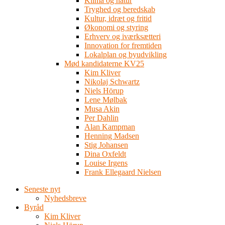
Klima og natur
Tryghed og beredskab
Kultur, idræt og fritid
Økonomi og styring
Erhverv og iværksætteri
Innovation for fremtiden
Lokalplan og byudvikling
Mød kandidaterne KV25
Kim Kliver
Nikolaj Schwartz
Niels Hörup
Lene Mølbak
Musa Akin
Per Dahlin
Alan Kampman
Henning Madsen
Stig Johansen
Dina Oxfeldt
Louise Irgens
Frank Ellegaard Nielsen
Seneste nyt
Nyhedsbreve
Byråd
Kim Kliver