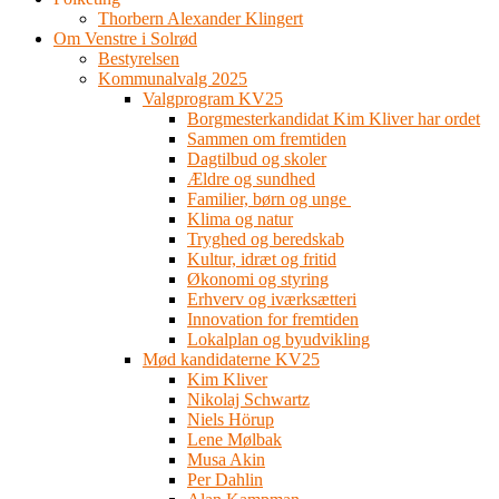
Thorbern Alexander Klingert
Om Venstre i Solrød
Bestyrelsen
Kommunalvalg 2025
Valgprogram KV25
Borgmesterkandidat Kim Kliver har ordet
Sammen om fremtiden
Dagtilbud og skoler
Ældre og sundhed
Familier, børn og unge
Klima og natur
Tryghed og beredskab
Kultur, idræt og fritid
Økonomi og styring
Erhverv og iværksætteri
Innovation for fremtiden
Lokalplan og byudvikling
Mød kandidaterne KV25
Kim Kliver
Nikolaj Schwartz
Niels Hörup
Lene Mølbak
Musa Akin
Per Dahlin