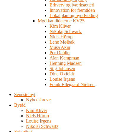
Erhverv og iværksætteri
Innovation for fremtiden
Lokalplan og byudvikling
Mød kandidaterne KV25
Kim Kliver
Nikolaj Schwartz
Niels Hörup
Lene Mølbak
Musa Akin
Per Dahlin
Alan Kampman
Henning Madsen
Stig Johansen
Dina Oxfeldt
Louise Irgens
Frank Ellegaard Nielsen
Seneste nyt
Nyhedsbreve
Byråd
Kim Kliver
Niels Hörup
Louise Irgens
Nikolaj Schwartz
Folketing