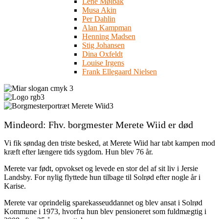
Lene Mølbak
Musa Akin
Per Dahlin
Alan Kampman
Henning Madsen
Stig Johansen
Dina Oxfeldt
Louise Irgens
Frank Ellegaard Nielsen
Mindeord: Fhv. borgmester Merete Wiid er død
Vi fik søndag den triste besked, at Merete Wiid har tabt kampen mod
kræft efter længere tids sygdom. Hun blev 76 år.
Merete var født, opvokset og levede en stor del af sit liv i Jersie
Landsby. For nylig flyttede hun tilbage til Solrød efter nogle år i
Karise.
Merete var oprindelig sparekasseuddannet og blev ansat i Solrød
Kommune i 1973, hvorfra hun blev pensioneret som fuldmægtig i