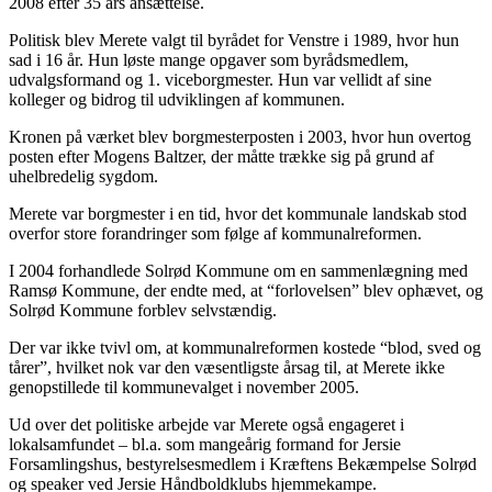
2008 efter 35 års ansættelse.
Politisk blev Merete valgt til byrådet for Venstre i 1989, hvor hun
sad i 16 år. Hun løste mange opgaver som byrådsmedlem,
udvalgsformand og 1. viceborgmester. Hun var vellidt af sine
kolleger og bidrog til udviklingen af kommunen.
Kronen på værket blev borgmesterposten i 2003, hvor hun overtog
posten efter Mogens Baltzer, der måtte trække sig på grund af
uhelbredelig sygdom.
Merete var borgmester i en tid, hvor det kommunale landskab stod
overfor store forandringer som følge af kommunalreformen.
I 2004 forhandlede Solrød Kommune om en sammenlægning med
Ramsø Kommune, der endte med, at “forlovelsen” blev ophævet, og
Solrød Kommune forblev selvstændig.
Der var ikke tvivl om, at kommunalreformen kostede “blod, sved og
tårer”, hvilket nok var den væsentligste årsag til, at Merete ikke
genopstillede til kommunevalget i november 2005.
Ud over det politiske arbejde var Merete også engageret i
lokalsamfundet – bl.a. som mangeårig formand for Jersie
Forsamlingshus, bestyrelsesmedlem i Kræftens Bekæmpelse Solrød
og speaker ved Jersie Håndboldklubs hjemmekampe.