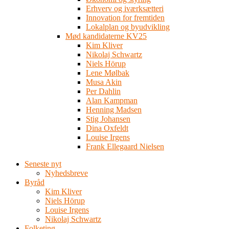
Erhverv og iværksætteri
Innovation for fremtiden
Lokalplan og byudvikling
Mød kandidaterne KV25
Kim Kliver
Nikolaj Schwartz
Niels Hörup
Lene Mølbak
Musa Akin
Per Dahlin
Alan Kampman
Henning Madsen
Stig Johansen
Dina Oxfeldt
Louise Irgens
Frank Ellegaard Nielsen
Seneste nyt
Nyhedsbreve
Byråd
Kim Kliver
Niels Hörup
Louise Irgens
Nikolaj Schwartz
Folketing