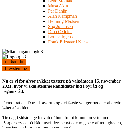
Lene Mølbak
Musa Akin
Per Dahlin
Alan Kampman
Henning Madsen
Stig Johansen
Dina Oxfeldt
Louise Irgens
Frank Ellegaard Nielsen
nu kan du
brevstemme
Nu er vi for alvor rykket tættere på valgdatoen 16. november
2021, hvor vi skal stemme kandidater ind i byråd og
regionsråd.
Demokratiets Dag i Havdrup og det første vælgermøde er allerede
løbet af stablen.
Tirsdag i sidste uge blev der åbnet for at kunne brevstemme i
Borgerservice på Rådhuset. Jeg benyttede mig selv af muligheden,
hvor jeg var borger nummer syv den dag.