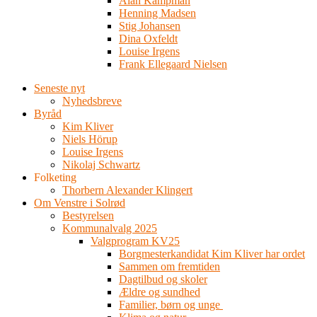
Alan Kampman
Henning Madsen
Stig Johansen
Dina Oxfeldt
Louise Irgens
Frank Ellegaard Nielsen
Seneste nyt
Nyhedsbreve
Byråd
Kim Kliver
Niels Hörup
Louise Irgens
Nikolaj Schwartz
Folketing
Thorbern Alexander Klingert
Om Venstre i Solrød
Bestyrelsen
Kommunalvalg 2025
Valgprogram KV25
Borgmesterkandidat Kim Kliver har ordet
Sammen om fremtiden
Dagtilbud og skoler
Ældre og sundhed
Familier, børn og unge