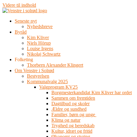
Videre til indhold
Seneste nyt
Nyhedsbreve
Byråd
Kim Kliver
Niels Hörup
Louise Irgens
Nikolaj Schwartz
Folketing
Thorbern Alexander Klingert
Om Venstre i Solrød
Bestyrelsen
Kommunalvalg 2025
Valgprogram KV25
Borgmesterkandidat Kim Kliver har ordet
Sammen om fremtiden
Dagtilbud og skoler
Ældre og sundhed
Familier, børn og unge
Klima og natur
Tryghed og beredskab
Kultur, idræt og fritid
Økonomi og styring