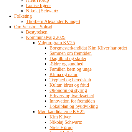
Niels Hörup
Louise Irgens
Nikolaj Schwartz
Folketing
Thorbern Alexander Klingert
Om Venstre i Solrød
Bestyrelsen
Kommunalvalg 2025
Valgprogram KV25
Borgmesterkandidat Kim Kliver har ordet
Sammen om fremtiden
Dagtilbud og skoler
Ældre og sundhed
Familier, børn og unge
Klima og natur
Tryghed og beredskab
Kultur, idræt og fritid
Økonomi og styring
Erhverv og iværksætteri
Innovation for fremtiden
Lokalplan og byudvikling
Mød kandidaterne KV25
Kim Kliver
Nikolaj Schwartz
Niels Hörup