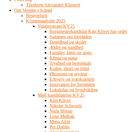
Thorbern Alexander Klingert
Om Venstre i Solrød
Bestyrelsen
Kommunalvalg 2025
Valgprogram KV25
Borgmesterkandidat Kim Kliver har ordet
Sammen om fremtiden
Dagtilbud og skoler
Ældre og sundhed
Familier, børn og unge
Klima og natur
Tryghed og beredskab
Kultur, idræt og fritid
Økonomi og styring
Erhverv og iværksætteri
Innovation for fremtiden
Lokalplan og byudvikling
Mød kandidaterne KV25
Kim Kliver
Nikolaj Schwartz
Niels Hörup
Lene Mølbak
Musa Akin
Per Dahlin