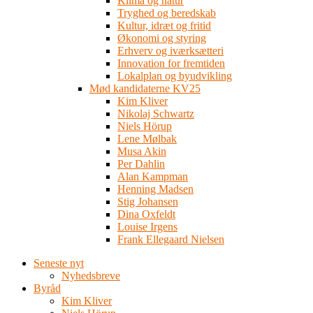
Klima og natur
Tryghed og beredskab
Kultur, idræt og fritid
Økonomi og styring
Erhverv og iværksætteri
Innovation for fremtiden
Lokalplan og byudvikling
Mød kandidaterne KV25
Kim Kliver
Nikolaj Schwartz
Niels Hörup
Lene Mølbak
Musa Akin
Per Dahlin
Alan Kampman
Henning Madsen
Stig Johansen
Dina Oxfeldt
Louise Irgens
Frank Ellegaard Nielsen
Seneste nyt
Nyhedsbreve
Byråd
Kim Kliver