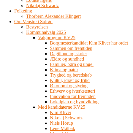
Louise Irgens
Nikolaj Schwartz
Folketing
Thorbern Alexander Klingert
Om Venstre i Solrød
Bestyrelsen
Kommunalvalg 2025
Valgprogram KV25
Borgmesterkandidat Kim Kliver har ordet
Sammen om fremtiden
Dagtilbud og skoler
Ældre og sundhed
Familier, børn og unge
Klima og natur
Tryghed og beredskab
Kultur, idræt og fritid
Økonomi og styring
Erhverv og iværksætteri
Innovation for fremtiden
Lokalplan og byudvikling
Mød kandidaterne KV25
Kim Kliver
Nikolaj Schwartz
Niels Hörup
Lene Mølbak