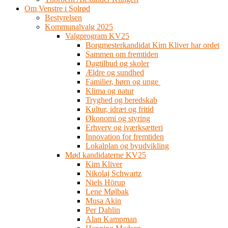
Om Venstre i Solrød
Bestyrelsen
Kommunalvalg 2025
Valgprogram KV25
Borgmesterkandidat Kim Kliver har ordet
Sammen om fremtiden
Dagtilbud og skoler
Ældre og sundhed
Familier, børn og unge
Klima og natur
Tryghed og beredskab
Kultur, idræt og fritid
Økonomi og styring
Erhverv og iværksætteri
Innovation for fremtiden
Lokalplan og byudvikling
Mød kandidaterne KV25
Kim Kliver
Nikolaj Schwartz
Niels Hörup
Lene Mølbak
Musa Akin
Per Dahlin
Alan Kampman