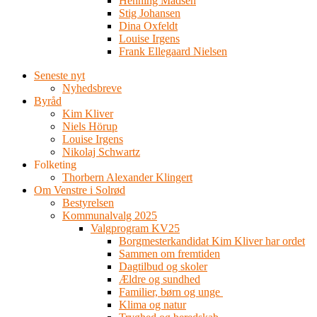
Henning Madsen
Stig Johansen
Dina Oxfeldt
Louise Irgens
Frank Ellegaard Nielsen
Seneste nyt
Nyhedsbreve
Byråd
Kim Kliver
Niels Hörup
Louise Irgens
Nikolaj Schwartz
Folketing
Thorbern Alexander Klingert
Om Venstre i Solrød
Bestyrelsen
Kommunalvalg 2025
Valgprogram KV25
Borgmesterkandidat Kim Kliver har ordet
Sammen om fremtiden
Dagtilbud og skoler
Ældre og sundhed
Familier, børn og unge
Klima og natur