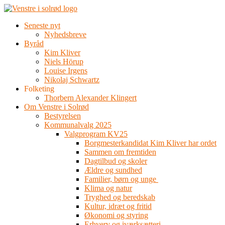
Videre
til
Seneste nyt
indhold
Nyhedsbreve
Byråd
Kim Kliver
Niels Hörup
Louise Irgens
Nikolaj Schwartz
Folketing
Thorbern Alexander Klingert
Om Venstre i Solrød
Bestyrelsen
Kommunalvalg 2025
Valgprogram KV25
Borgmesterkandidat Kim Kliver har ordet
Sammen om fremtiden
Dagtilbud og skoler
Ældre og sundhed
Familier, børn og unge
Klima og natur
Tryghed og beredskab
Kultur, idræt og fritid
Økonomi og styring
Erhverv og iværksætteri