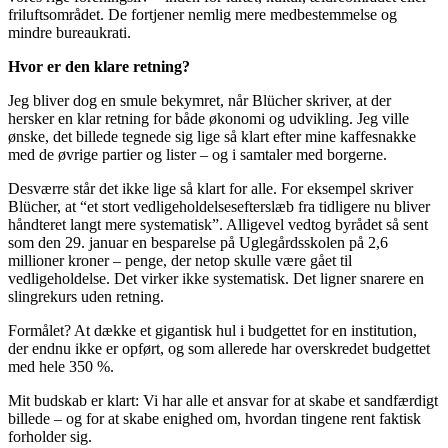
friluftsområdet. De fortjener nemlig mere medbestemmelse og
mindre bureaukrati.
Hvor er den klare retning?
Jeg bliver dog en smule bekymret, når Blücher skriver, at der
hersker en klar retning for både økonomi og udvikling. Jeg ville
ønske, det billede tegnede sig lige så klart efter mine kaffesnakke
med de øvrige partier og lister – og i samtaler med borgerne.
Desværre står det ikke lige så klart for alle. For eksempel skriver
Blücher, at “et stort vedligeholdelsesefterslæb fra tidligere nu bliver
håndteret langt mere systematisk”. Alligevel vedtog byrådet så sent
som den 29. januar en besparelse på Uglegårdsskolen på 2,6
millioner kroner – penge, der netop skulle være gået til
vedligeholdelse. Det virker ikke systematisk. Det ligner snarere en
slingrekurs uden retning.
Formålet? At dække et gigantisk hul i budgettet for en institution,
der endnu ikke er opført, og som allerede har overskredet budgettet
med hele 350 %.
Mit budskab er klart: Vi har alle et ansvar for at skabe et sandfærdigt
billede – og for at skabe enighed om, hvordan tingene rent faktisk
forholder sig.