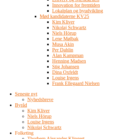
Innovation for fremtiden
Lokalplan og byudvikling
Mød kandidaterne KV25
Kim Kliver
Nikolaj Schwartz
Niels Hörup
Lene Mølbak
Musa Akin
Per Dahlin
Alan Kampman
Henning Madsen
Stig Johansen
Dina Oxfeldt
Louise Irgens
Frank Ellegaard Nielsen
Seneste nyt
Nyhedsbreve
Byråd
Kim Kliver
Niels Hörup
Louise Irgens
Nikolaj Schwartz
Folketing
Thorbern Alexander Klingert