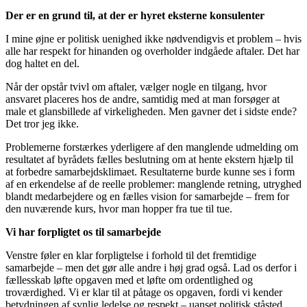
Der er en grund til, at der er hyret eksterne konsulenter
I mine øjne er politisk uenighed ikke nødvendigvis et problem – hvis
alle har respekt for hinanden og overholder indgåede aftaler. Det har
dog haltet en del.
Når der opstår tvivl om aftaler, vælger nogle en tilgang, hvor
ansvaret placeres hos de andre, samtidig med at man forsøger at
male et glansbillede af virkeligheden. Men gavner det i sidste ende?
Det tror jeg ikke.
Problemerne forstærkes yderligere af den manglende udmelding om
resultatet af byrådets fælles beslutning om at hente ekstern hjælp til
at forbedre samarbejdsklimaet. Resultaterne burde kunne ses i form
af en erkendelse af de reelle problemer: manglende retning, utryghed
blandt medarbejdere og en fælles vision for samarbejde – frem for
den nuværende kurs, hvor man hopper fra tue til tue.
Vi har forpligtet os til samarbejde
Venstre føler en klar forpligtelse i forhold til det fremtidige
samarbejde – men det gør alle andre i høj grad også. Lad os derfor i
fællesskab løfte opgaven med et løfte om ordentlighed og
troværdighed. Vi er klar til at påtage os opgaven, fordi vi kender
betydningen af synlig ledelse og respekt – uanset politisk ståsted.