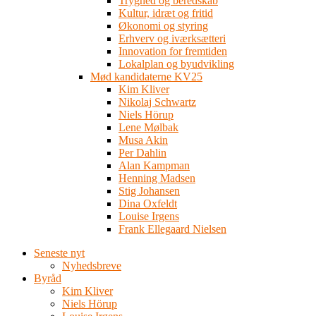
Tryghed og beredskab
Kultur, idræt og fritid
Økonomi og styring
Erhverv og iværksætteri
Innovation for fremtiden
Lokalplan og byudvikling
Mød kandidaterne KV25
Kim Kliver
Nikolaj Schwartz
Niels Hörup
Lene Mølbak
Musa Akin
Per Dahlin
Alan Kampman
Henning Madsen
Stig Johansen
Dina Oxfeldt
Louise Irgens
Frank Ellegaard Nielsen
Seneste nyt
Nyhedsbreve
Byråd
Kim Kliver
Niels Hörup