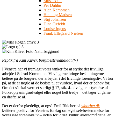
Musa Akin
Per Dahlin
Alan Kampman
Henning Madsen
Stig Johansen
Dina Oxfeldt
Louise Irgens
Frank Ellegaard Nielsen
Replik fra Kim Kliver, borgmesterkandidat (V)
I Venstre har vi fremlagt vores tanker for at styrke det frivillige
arbejde i Solrød Kommune. Vi vil gerne bringe beslutningerne
tættere på de borgere, der arbejder i det frivillige foreningsliv. Vi tror
på, at de er nogle af de bedste til at vurdere, hvad der er behov for.
Om det så skal være et særligt § 17, stk. 4-udvalg, en styrkelse af
Folkeoplysningsudvalget eller noget helt tredje – det tager vi gerne
en drøftelse af.
Det er derfor glædeligt, at også Emil Blücher på
viborher.dk
kvitterer positivt for Venstres forslag om øget selvbestemmelse for
vores rige foreningsliv – inden for idræt, kultur, ældreområdet eller