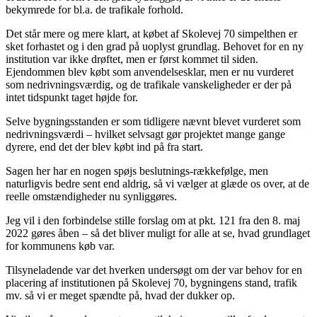
bekymrede for bl.a. de trafikale forhold.
Det står mere og mere klart, at købet af Skolevej 70 simpelthen er
sket forhastet og i den grad på uoplyst grundlag. Behovet for en ny
institution var ikke drøftet, men er først kommet til siden.
Ejendommen blev købt som anvendelsesklar, men er nu vurderet
som nedrivningsværdig, og de trafikale vanskeligheder er der på
intet tidspunkt taget højde for.
Selve bygningsstanden er som tidligere nævnt blevet vurderet som
nedrivningsværdi – hvilket selvsagt gør projektet mange gange
dyrere, end det der blev købt ind på fra start.
Sagen her har en nogen spøjs beslutnings-rækkefølge, men
naturligvis bedre sent end aldrig, så vi vælger at glæde os over, at de
reelle omstændigheder nu synliggøres.
Jeg vil i den forbindelse stille forslag om at pkt. 121 fra den 8. maj
2022 gøres åben – så det bliver muligt for alle at se, hvad grundlaget
for kommunens køb var.
Tilsyneladende var det hverken undersøgt om der var behov for en
placering af institutionen på Skolevej 70, bygningens stand, trafik
mv. så vi er meget spændte på, hvad der dukker op.