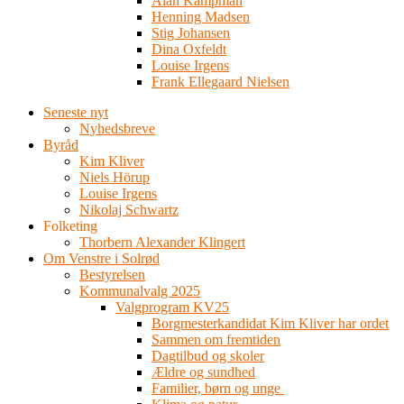
Alan Kampman
Henning Madsen
Stig Johansen
Dina Oxfeldt
Louise Irgens
Frank Ellegaard Nielsen
Seneste nyt
Nyhedsbreve
Byråd
Kim Kliver
Niels Hörup
Louise Irgens
Nikolaj Schwartz
Folketing
Thorbern Alexander Klingert
Om Venstre i Solrød
Bestyrelsen
Kommunalvalg 2025
Valgprogram KV25
Borgmesterkandidat Kim Kliver har ordet
Sammen om fremtiden
Dagtilbud og skoler
Ældre og sundhed
Familier, børn og unge