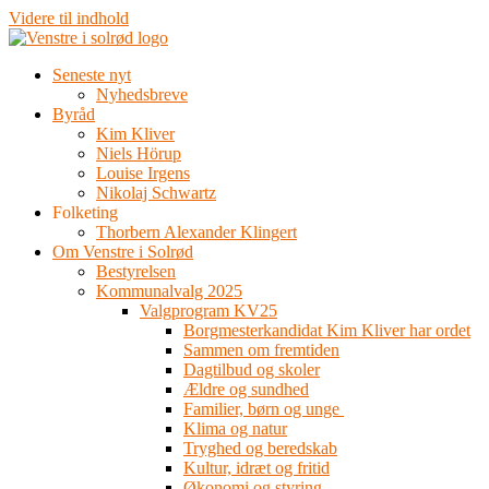
Videre til indhold
Seneste nyt
Nyhedsbreve
Byråd
Kim Kliver
Niels Hörup
Louise Irgens
Nikolaj Schwartz
Folketing
Thorbern Alexander Klingert
Om Venstre i Solrød
Bestyrelsen
Kommunalvalg 2025
Valgprogram KV25
Borgmesterkandidat Kim Kliver har ordet
Sammen om fremtiden
Dagtilbud og skoler
Ældre og sundhed
Familier, børn og unge
Klima og natur
Tryghed og beredskab
Kultur, idræt og fritid
Økonomi og styring