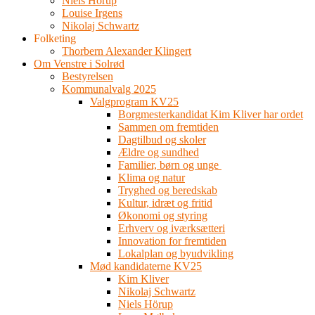
Niels Hörup
Louise Irgens
Nikolaj Schwartz
Folketing
Thorbern Alexander Klingert
Om Venstre i Solrød
Bestyrelsen
Kommunalvalg 2025
Valgprogram KV25
Borgmesterkandidat Kim Kliver har ordet
Sammen om fremtiden
Dagtilbud og skoler
Ældre og sundhed
Familier, børn og unge
Klima og natur
Tryghed og beredskab
Kultur, idræt og fritid
Økonomi og styring
Erhverv og iværksætteri
Innovation for fremtiden
Lokalplan og byudvikling
Mød kandidaterne KV25
Kim Kliver
Nikolaj Schwartz
Niels Hörup