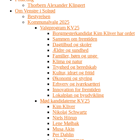
Thorbern Alexander Klingert
Om Venstre i Solrød
Bestyrelsen
Kommunalvalg 2025
Valgprogram KV25
Borgmesterkandidat Kim Kliver har ordet
Sammen om fremtiden
Dagtilbud og skoler
Ældre og sundhed
Familier, børn og unge
Klima og natur
Tryghed og beredskab
Kultur, idræt og fritid
Økonomi og styring
Erhverv og iværksætteri
Innovation for fremtiden
Lokalplan og byudvikling
Mød kandidaterne KV25
Kim Kliver
Nikolaj Schwartz
Niels Hörup
Lene Mølbak
Musa Akin
Per Dahlin