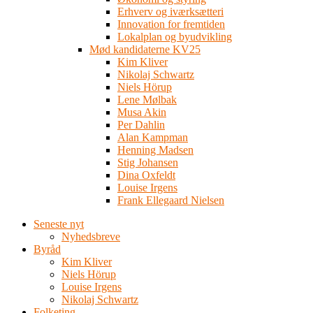
Erhverv og iværksætteri
Innovation for fremtiden
Lokalplan og byudvikling
Mød kandidaterne KV25
Kim Kliver
Nikolaj Schwartz
Niels Hörup
Lene Mølbak
Musa Akin
Per Dahlin
Alan Kampman
Henning Madsen
Stig Johansen
Dina Oxfeldt
Louise Irgens
Frank Ellegaard Nielsen
Seneste nyt
Nyhedsbreve
Byråd
Kim Kliver
Niels Hörup
Louise Irgens
Nikolaj Schwartz
Folketing