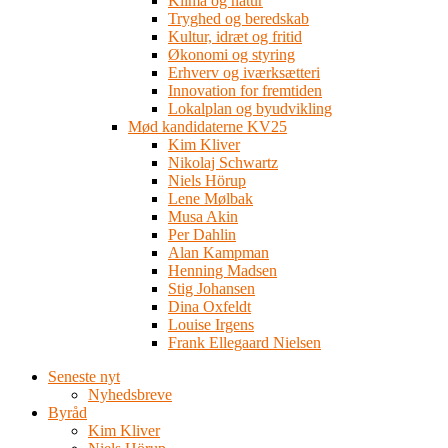
Klima og natur
Tryghed og beredskab
Kultur, idræt og fritid
Økonomi og styring
Erhverv og iværksætteri
Innovation for fremtiden
Lokalplan og byudvikling
Mød kandidaterne KV25
Kim Kliver
Nikolaj Schwartz
Niels Hörup
Lene Mølbak
Musa Akin
Per Dahlin
Alan Kampman
Henning Madsen
Stig Johansen
Dina Oxfeldt
Louise Irgens
Frank Ellegaard Nielsen
Seneste nyt
Nyhedsbreve
Byråd
Kim Kliver