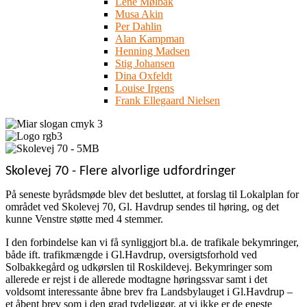
Lene Mølbak
Musa Akin
Per Dahlin
Alan Kampman
Henning Madsen
Stig Johansen
Dina Oxfeldt
Louise Irgens
Frank Ellegaard Nielsen
Skolevej 70 - Flere alvorlige udfordringer
På seneste byrådsmøde blev det besluttet, at forslag til Lokalplan for
området ved Skolevej 70, Gl. Havdrup sendes til høring, og det
kunne Venstre støtte med 4 stemmer.
I den forbindelse kan vi få synliggjort bl.a. de trafikale bekymringer,
både ift. trafikmængde i Gl.Havdrup, oversigtsforhold ved
Solbakkegård og udkørslen til Roskildevej. Bekymringer som
allerede er rejst i de allerede modtagne høringssvar samt i det
voldsomt interessante åbne brev fra Landsbylauget i Gl.Havdrup –
et åbent brev som i den grad tydeliggør, at vi ikke er de eneste