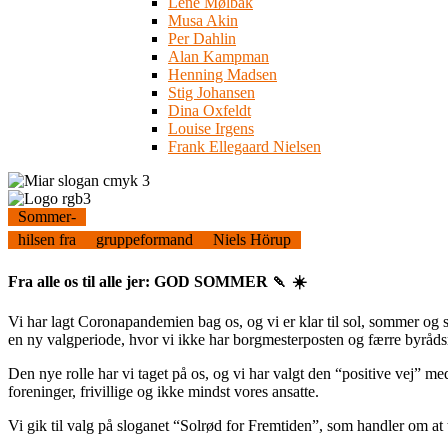
Lene Mølbak
Musa Akin
Per Dahlin
Alan Kampman
Henning Madsen
Stig Johansen
Dina Oxfeldt
Louise Irgens
Frank Ellegaard Nielsen
Sommer-
hilsen fra
gruppeformand
Niels Hörup
Fra alle os til alle jer: GOD SOMMER 🍡 ☀️
Vi har lagt Coronapandemien bag os, og vi er klar til sol, sommer og
en ny valgperiode, hvor vi ikke har borgmesterposten og færre byrå
Den nye rolle har vi taget på os, og vi har valgt den “positive vej” m
foreninger, frivillige og ikke mindst vores ansatte.
Vi gik til valg på sloganet “Solrød for Fremtiden”, som handler om at 