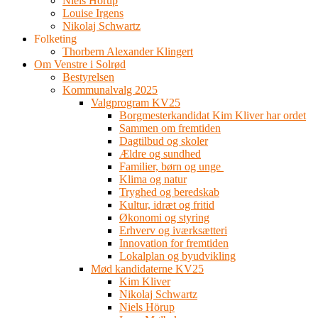
Niels Hörup
Louise Irgens
Nikolaj Schwartz
Folketing
Thorbern Alexander Klingert
Om Venstre i Solrød
Bestyrelsen
Kommunalvalg 2025
Valgprogram KV25
Borgmesterkandidat Kim Kliver har ordet
Sammen om fremtiden
Dagtilbud og skoler
Ældre og sundhed
Familier, børn og unge
Klima og natur
Tryghed og beredskab
Kultur, idræt og fritid
Økonomi og styring
Erhverv og iværksætteri
Innovation for fremtiden
Lokalplan og byudvikling
Mød kandidaterne KV25
Kim Kliver
Nikolaj Schwartz
Niels Hörup