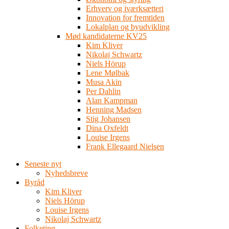
Erhverv og iværksætteri
Innovation for fremtiden
Lokalplan og byudvikling
Mød kandidaterne KV25
Kim Kliver
Nikolaj Schwartz
Niels Hörup
Lene Mølbak
Musa Akin
Per Dahlin
Alan Kampman
Henning Madsen
Stig Johansen
Dina Oxfeldt
Louise Irgens
Frank Ellegaard Nielsen
Seneste nyt
Nyhedsbreve
Byråd
Kim Kliver
Niels Hörup
Louise Irgens
Nikolaj Schwartz
Folketing