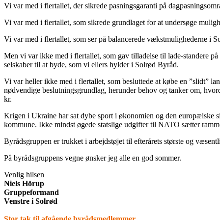
Vi var med i flertallet, der sikrede pasningsgaranti på dagpasningsomr
Vi var med i flertallet, som sikrede grundlaget for at undersøge mulig
Vi var med i flertallet, som ser på balancerede vækstmulighederne i 
Men vi var ikke med i flertallet, som gav tilladelse til lade-standere 
selskaber til at byde, som vi ellers hylder i Solrød Byråd.
Vi var heller ikke med i flertallet, som besluttede at købe en ”slidt” 
nødvendige beslutningsgrundlag, herunder behov og tanker om, hvordan 
kr.
Krigen i Ukraine har sat dybe sport i økonomien og den europæiske sik
kommune. Ikke mindst øgede statslige udgifter til NATO sætter ramme
Byrådsgruppen er trukket i arbejdstøjet til efterårets største og væsent
På byrådsgruppens vegne ønsker jeg alle en god sommer.
Venlig hilsen
Niels Hörup
Gruppeformand
Venstre i Solrød
Stor tak til afgående byrådsmedlemmer