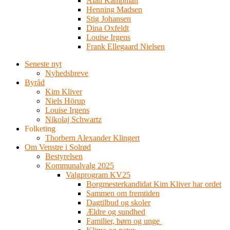
Alan Kampman
Henning Madsen
Stig Johansen
Dina Oxfeldt
Louise Irgens
Frank Ellegaard Nielsen
Seneste nyt
Nyhedsbreve
Byråd
Kim Kliver
Niels Hörup
Louise Irgens
Nikolaj Schwartz
Folketing
Thorbern Alexander Klingert
Om Venstre i Solrød
Bestyrelsen
Kommunalvalg 2025
Valgprogram KV25
Borgmesterkandidat Kim Kliver har ordet
Sammen om fremtiden
Dagtilbud og skoler
Ældre og sundhed
Familier, børn og unge