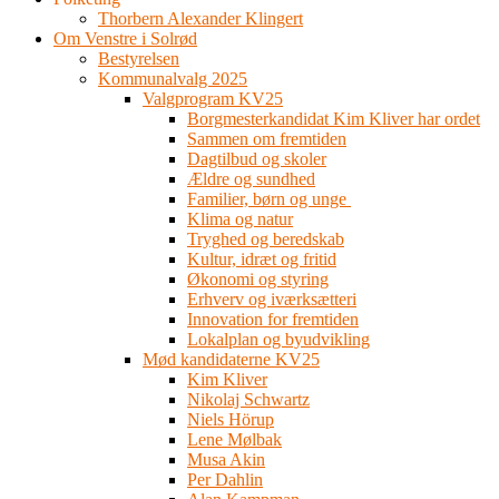
Thorbern Alexander Klingert
Om Venstre i Solrød
Bestyrelsen
Kommunalvalg 2025
Valgprogram KV25
Borgmesterkandidat Kim Kliver har ordet
Sammen om fremtiden
Dagtilbud og skoler
Ældre og sundhed
Familier, børn og unge
Klima og natur
Tryghed og beredskab
Kultur, idræt og fritid
Økonomi og styring
Erhverv og iværksætteri
Innovation for fremtiden
Lokalplan og byudvikling
Mød kandidaterne KV25
Kim Kliver
Nikolaj Schwartz
Niels Hörup
Lene Mølbak
Musa Akin
Per Dahlin