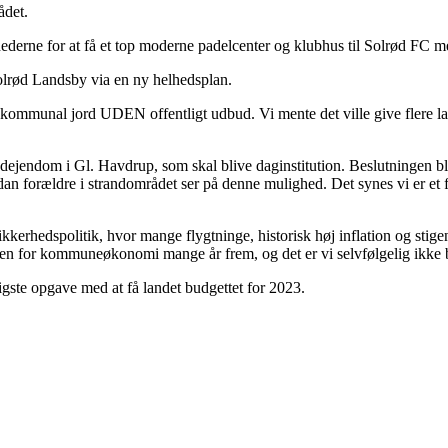
ådet.
hederne for at få et top moderne padelcenter og klubhus til Solrød FC m
Solrød Landsby via en ny helhedsplan.
på kommunal jord UDEN offentligt udbud. Vi mente det ville give flere lad
landejendom i Gl. Havdrup, som skal blive daginstitution. Beslutningen b
forældre i strandområdet ser på denne mulighed. Det synes vi er et for
kerhedspolitik, hvor mange flygtninge, historisk høj inflation og stige
n for kommuneøkonomi mange år frem, og det er vi selvfølgelig ikke b
ligste opgave med at få landet budgettet for 2023.