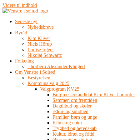
Videre til indhold
Seneste nyt
Nyhedsbreve
Byråd
Kim Kliver
Niels Hörup
Louise Irgens
Nikolaj Schwartz
Folketing
Thorbern Alexander Klingert
Om Venstre i Solrød
Bestyrelsen
Kommunalvalg 2025
Valgprogram KV25
Borgmesterkandidat Kim Kliver har ordet
Sammen om fremtiden
Dagtilbud og skoler
Ældre og sundhed
Familier, børn og unge
Klima og natur
Tryghed og beredskab
Kultur, idræt og fritid
Økonomi og styring