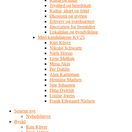
Klima og natur
Tryghed og beredskab
Kultur, idræt og fritid
Økonomi og styring
Erhverv og iværksætteri
Innovation for fremtiden
Lokalplan og byudvikling
Mød kandidaterne KV25
Kim Kliver
Nikolaj Schwartz
Niels Hörup
Lene Mølbak
Musa Akin
Per Dahlin
Alan Kampman
Henning Madsen
Stig Johansen
Dina Oxfeldt
Louise Irgens
Frank Ellegaard Nielsen
Seneste nyt
Nyhedsbreve
Byråd
Kim Kliver