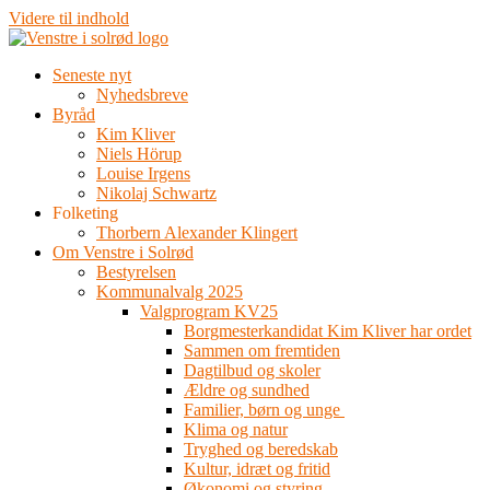
Videre til indhold
Seneste nyt
Nyhedsbreve
Byråd
Kim Kliver
Niels Hörup
Louise Irgens
Nikolaj Schwartz
Folketing
Thorbern Alexander Klingert
Om Venstre i Solrød
Bestyrelsen
Kommunalvalg 2025
Valgprogram KV25
Borgmesterkandidat Kim Kliver har ordet
Sammen om fremtiden
Dagtilbud og skoler
Ældre og sundhed
Familier, børn og unge
Klima og natur
Tryghed og beredskab
Kultur, idræt og fritid
Økonomi og styring