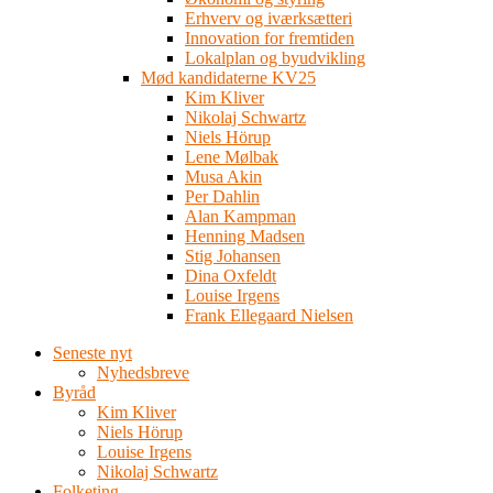
Erhverv og iværksætteri
Innovation for fremtiden
Lokalplan og byudvikling
Mød kandidaterne KV25
Kim Kliver
Nikolaj Schwartz
Niels Hörup
Lene Mølbak
Musa Akin
Per Dahlin
Alan Kampman
Henning Madsen
Stig Johansen
Dina Oxfeldt
Louise Irgens
Frank Ellegaard Nielsen
Seneste nyt
Nyhedsbreve
Byråd
Kim Kliver
Niels Hörup
Louise Irgens
Nikolaj Schwartz
Folketing