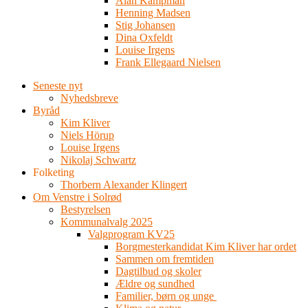
Alan Kampman
Henning Madsen
Stig Johansen
Dina Oxfeldt
Louise Irgens
Frank Ellegaard Nielsen
Seneste nyt
Nyhedsbreve
Byråd
Kim Kliver
Niels Hörup
Louise Irgens
Nikolaj Schwartz
Folketing
Thorbern Alexander Klingert
Om Venstre i Solrød
Bestyrelsen
Kommunalvalg 2025
Valgprogram KV25
Borgmesterkandidat Kim Kliver har ordet
Sammen om fremtiden
Dagtilbud og skoler
Ældre og sundhed
Familier, børn og unge