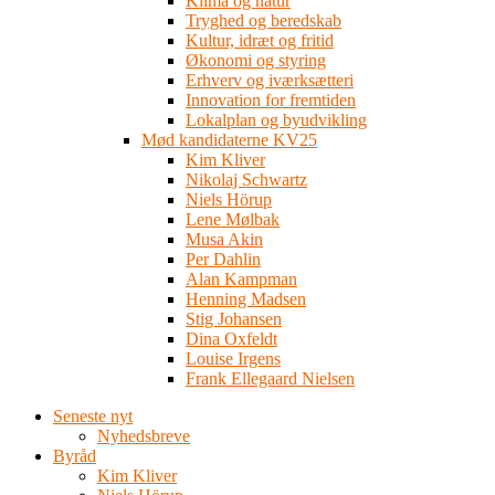
Klima og natur
Tryghed og beredskab
Kultur, idræt og fritid
Økonomi og styring
Erhverv og iværksætteri
Innovation for fremtiden
Lokalplan og byudvikling
Mød kandidaterne KV25
Kim Kliver
Nikolaj Schwartz
Niels Hörup
Lene Mølbak
Musa Akin
Per Dahlin
Alan Kampman
Henning Madsen
Stig Johansen
Dina Oxfeldt
Louise Irgens
Frank Ellegaard Nielsen
Seneste nyt
Nyhedsbreve
Byråd
Kim Kliver