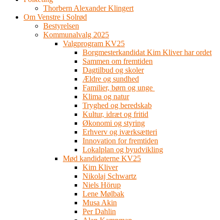
Thorbern Alexander Klingert
Om Venstre i Solrød
Bestyrelsen
Kommunalvalg 2025
Valgprogram KV25
Borgmesterkandidat Kim Kliver har ordet
Sammen om fremtiden
Dagtilbud og skoler
Ældre og sundhed
Familier, børn og unge
Klima og natur
Tryghed og beredskab
Kultur, idræt og fritid
Økonomi og styring
Erhverv og iværksætteri
Innovation for fremtiden
Lokalplan og byudvikling
Mød kandidaterne KV25
Kim Kliver
Nikolaj Schwartz
Niels Hörup
Lene Mølbak
Musa Akin
Per Dahlin