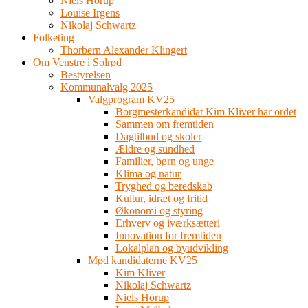
Niels Hörup
Louise Irgens
Nikolaj Schwartz
Folketing
Thorbern Alexander Klingert
Om Venstre i Solrød
Bestyrelsen
Kommunalvalg 2025
Valgprogram KV25
Borgmesterkandidat Kim Kliver har ordet
Sammen om fremtiden
Dagtilbud og skoler
Ældre og sundhed
Familier, børn og unge
Klima og natur
Tryghed og beredskab
Kultur, idræt og fritid
Økonomi og styring
Erhverv og iværksætteri
Innovation for fremtiden
Lokalplan og byudvikling
Mød kandidaterne KV25
Kim Kliver
Nikolaj Schwartz
Niels Hörup