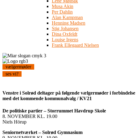
Lene Mølbak
Musa Akin
Per Dahlin
Alan Kampman
Henning Madsen
Stig Johansen
Dina Oxfeldt
Louise Irgens
Frank Ellegaard Nielsen
vælgermøder
ses vi?
Venstre i Solrød deltager på følgende vælgermøder i forbindelse
med det kommende kommunalvalg / KV21
De politiske partier – Storrummet Havdrup Skole
8. NOVEMBER KL. 19.00
Niels Hörup
Seniornetværket – Solrød Gymnasium
9. NOVEMBER KL. 19.00