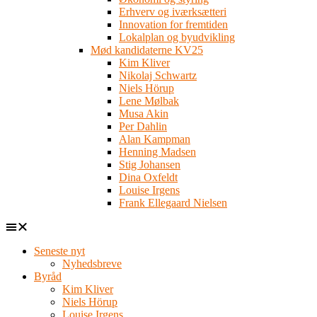
Erhverv og iværksætteri
Innovation for fremtiden
Lokalplan og byudvikling
Mød kandidaterne KV25
Kim Kliver
Nikolaj Schwartz
Niels Hörup
Lene Mølbak
Musa Akin
Per Dahlin
Alan Kampman
Henning Madsen
Stig Johansen
Dina Oxfeldt
Louise Irgens
Frank Ellegaard Nielsen
Seneste nyt
Nyhedsbreve
Byråd
Kim Kliver
Niels Hörup
Louise Irgens