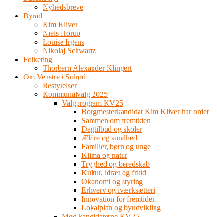
Nyhedsbreve
Byråd
Kim Kliver
Niels Hörup
Louise Irgens
Nikolaj Schwartz
Folketing
Thorbern Alexander Klingert
Om Venstre i Solrød
Bestyrelsen
Kommunalvalg 2025
Valgprogram KV25
Borgmesterkandidat Kim Kliver har ordet
Sammen om fremtiden
Dagtilbud og skoler
Ældre og sundhed
Familier, børn og unge
Klima og natur
Tryghed og beredskab
Kultur, idræt og fritid
Økonomi og styring
Erhverv og iværksætteri
Innovation for fremtiden
Lokalplan og byudvikling
Mød kandidaterne KV25