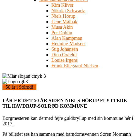
Kim Kliver
Nikolaj Schwartz
Niels Hörup
Lene Mølbak
Musa Akin
Per Dahlin
Alan Kampman
Henning Madsen
Stig Johansen
Dina Oxfeldt
Louise Irgens
Frank Ellegaard Nielsen
50 år i Solrød!
I ÅR ER DET 50 ÅR SIDEN NIELS HÖRUP FLYTTEDE
TIL HAVDRUP-SOLRØD KOMMUNE
Borgmesteren kan dermed fejre guldbryllup med sin kommune hér i
2017.
På billedet ses han sammen med barndomsvennen Søren Normann