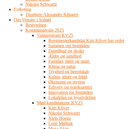
Nikolaj Schwartz
Folketing
Thorbern Alexander Klingert
Om Venstre i Solrød
Bestyrelsen
Kommunalvalg 2025
Valgprogram KV25
Borgmesterkandidat Kim Kliver har ordet
Sammen om fremtiden
Dagtilbud og skoler
Ældre og sundhed
Familier, børn og unge
Klima og natur
Tryghed og beredskab
Kultur, idræt og fritid
Økonomi og styring
Erhverv og iværksætteri
Innovation for fremtiden
Lokalplan og byudvikling
Mød kandidaterne KV25
Kim Kliver
Nikolaj Schwartz
Niels Hörup
Lene Mølbak
Musa Akin