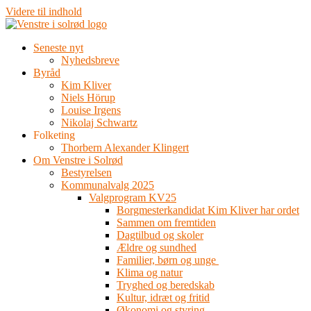
Videre til indhold
Seneste nyt
Nyhedsbreve
Byråd
Kim Kliver
Niels Hörup
Louise Irgens
Nikolaj Schwartz
Folketing
Thorbern Alexander Klingert
Om Venstre i Solrød
Bestyrelsen
Kommunalvalg 2025
Valgprogram KV25
Borgmesterkandidat Kim Kliver har ordet
Sammen om fremtiden
Dagtilbud og skoler
Ældre og sundhed
Familier, børn og unge
Klima og natur
Tryghed og beredskab
Kultur, idræt og fritid
Økonomi og styring