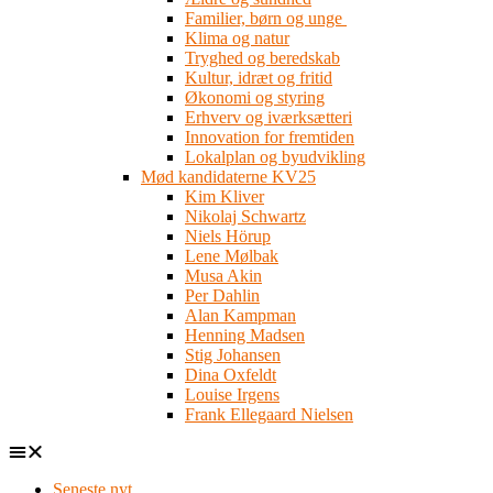
Familier, børn og unge
Klima og natur
Tryghed og beredskab
Kultur, idræt og fritid
Økonomi og styring
Erhverv og iværksætteri
Innovation for fremtiden
Lokalplan og byudvikling
Mød kandidaterne KV25
Kim Kliver
Nikolaj Schwartz
Niels Hörup
Lene Mølbak
Musa Akin
Per Dahlin
Alan Kampman
Henning Madsen
Stig Johansen
Dina Oxfeldt
Louise Irgens
Frank Ellegaard Nielsen
Seneste nyt