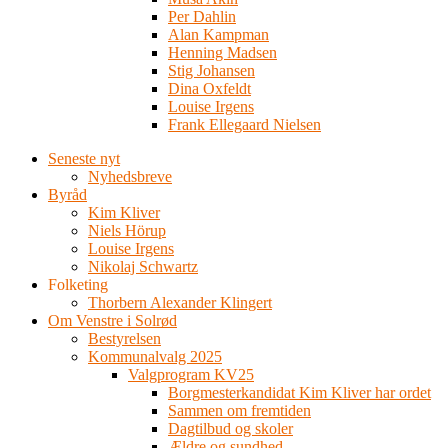
Per Dahlin
Alan Kampman
Henning Madsen
Stig Johansen
Dina Oxfeldt
Louise Irgens
Frank Ellegaard Nielsen
Seneste nyt
Nyhedsbreve
Byråd
Kim Kliver
Niels Hörup
Louise Irgens
Nikolaj Schwartz
Folketing
Thorbern Alexander Klingert
Om Venstre i Solrød
Bestyrelsen
Kommunalvalg 2025
Valgprogram KV25
Borgmesterkandidat Kim Kliver har ordet
Sammen om fremtiden
Dagtilbud og skoler
Ældre og sundhed