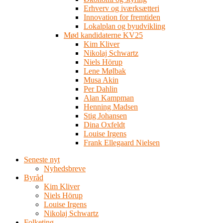
Erhverv og iværksætteri
Innovation for fremtiden
Lokalplan og byudvikling
Mød kandidaterne KV25
Kim Kliver
Nikolaj Schwartz
Niels Hörup
Lene Mølbak
Musa Akin
Per Dahlin
Alan Kampman
Henning Madsen
Stig Johansen
Dina Oxfeldt
Louise Irgens
Frank Ellegaard Nielsen
Seneste nyt
Nyhedsbreve
Byråd
Kim Kliver
Niels Hörup
Louise Irgens
Nikolaj Schwartz
Folketing