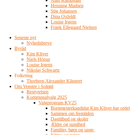
Alan Kampman
Henning Madsen
Stig Johansen
Dina Oxfeldt
Louise Irgens
Frank Ellegaard Nielsen
Seneste nyt
Nyhedsbreve
Byråd
Kim Kliver
Niels Hörup
Louise Irgens
Nikolaj Schwartz
Folketing
Thorbern Alexander Klingert
Om Venstre i Solrød
Bestyrelsen
Kommunalvalg 2025
Valgprogram KV25
Borgmesterkandidat Kim Kliver har ordet
Sammen om fremtiden
Dagtilbud og skoler
Ældre og sundhed
Familier, børn og unge