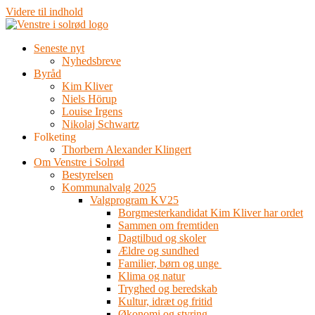
Videre til indhold
Seneste nyt
Nyhedsbreve
Byråd
Kim Kliver
Niels Hörup
Louise Irgens
Nikolaj Schwartz
Folketing
Thorbern Alexander Klingert
Om Venstre i Solrød
Bestyrelsen
Kommunalvalg 2025
Valgprogram KV25
Borgmesterkandidat Kim Kliver har ordet
Sammen om fremtiden
Dagtilbud og skoler
Ældre og sundhed
Familier, børn og unge
Klima og natur
Tryghed og beredskab
Kultur, idræt og fritid
Økonomi og styring