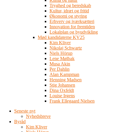
Klima og natur
Tryghed og beredskab
Kultur, idræt og fritid
Økonomi og styring
Erhverv og iværksætteri
Innovation for fremtiden
Lokalplan og byudvikling
Mød kandidaterne KV25
Kim Kliver
Nikolaj Schwartz
Niels Hörup
Lene Mølbak
Musa Akin
Per Dahlin
Alan Kampman
Henning Madsen
Stig Johansen
Dina Oxfeldt
Louise Irgens
Frank Ellegaard Nielsen
Seneste nyt
Nyhedsbreve
Byråd
Kim Kliver