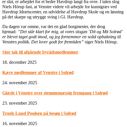
er slut, er arbejdet for et bedre Havdrup langt fra ovre. I talen slog
Niels Hörup fast, at Venstre videre vil arbejde for kunstgræs ved
Havdrup Idrætscenter, en udvidelse af Havdrup Skole og en løsning
på det skarpe og utrygge sving i Gl. Havdrup.
Da dagen var omme, var det en glad borgmester, der drog
hjemad:
”Det står klart for mig, at vores slogan ’Dit og Mit Solrød’
er blevet taget godt imod, og jeg fornemmer en solid opbakning til
Venstres politik. Det lover godt for fremtiden”
siger Niels Hörup.
Stor tak til afgående byrådsmedlemmer
18. december 2025
Kære medlemmer af Venstre i Solrød
24. november 2025
Glæde i Venstre over stemmemæssig fremgang i Solrød
23. november 2025
Troels Lund Poulsen på besøg i Solrød
16. november 2025