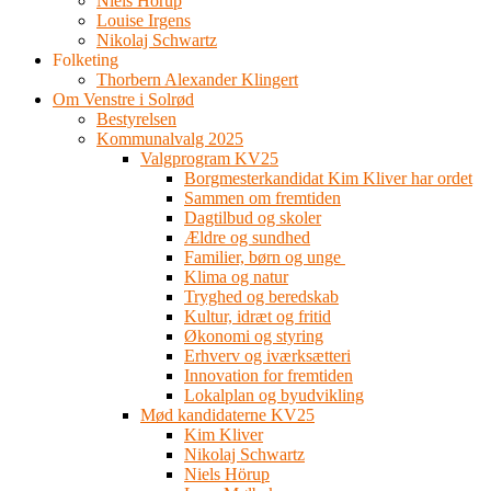
Niels Hörup
Louise Irgens
Nikolaj Schwartz
Folketing
Thorbern Alexander Klingert
Om Venstre i Solrød
Bestyrelsen
Kommunalvalg 2025
Valgprogram KV25
Borgmesterkandidat Kim Kliver har ordet
Sammen om fremtiden
Dagtilbud og skoler
Ældre og sundhed
Familier, børn og unge
Klima og natur
Tryghed og beredskab
Kultur, idræt og fritid
Økonomi og styring
Erhverv og iværksætteri
Innovation for fremtiden
Lokalplan og byudvikling
Mød kandidaterne KV25
Kim Kliver
Nikolaj Schwartz
Niels Hörup