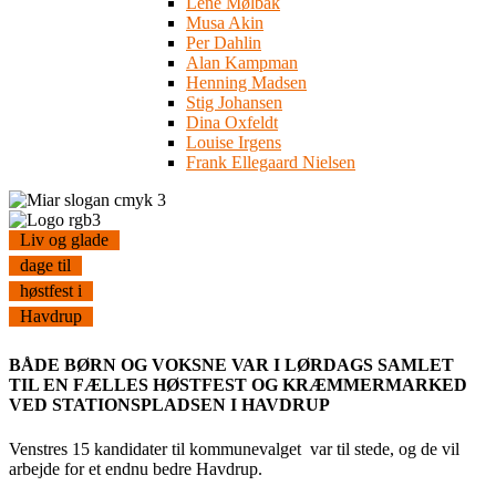
Lene Mølbak
Musa Akin
Per Dahlin
Alan Kampman
Henning Madsen
Stig Johansen
Dina Oxfeldt
Louise Irgens
Frank Ellegaard Nielsen
Liv og glade
dage til
høstfest i
Havdrup
BÅDE BØRN OG VOKSNE VAR I LØRDAGS SAMLET
TIL EN FÆLLES HØSTFEST OG KRÆMMERMARKED
VED STATIONSPLADSEN I HAVDRUP
Venstres 15 kandidater til kommunevalget var til stede, og de vil
arbejde for et endnu bedre Havdrup.