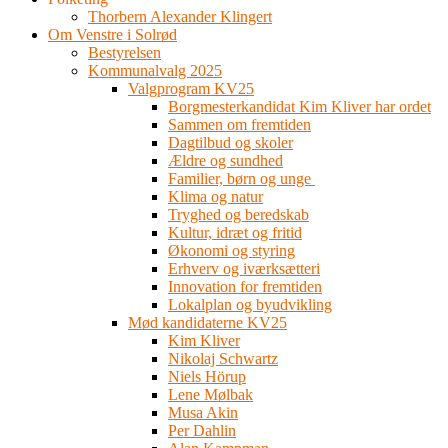
Thorbern Alexander Klingert
Om Venstre i Solrød
Bestyrelsen
Kommunalvalg 2025
Valgprogram KV25
Borgmesterkandidat Kim Kliver har ordet
Sammen om fremtiden
Dagtilbud og skoler
Ældre og sundhed
Familier, børn og unge
Klima og natur
Tryghed og beredskab
Kultur, idræt og fritid
Økonomi og styring
Erhverv og iværksætteri
Innovation for fremtiden
Lokalplan og byudvikling
Mød kandidaterne KV25
Kim Kliver
Nikolaj Schwartz
Niels Hörup
Lene Mølbak
Musa Akin
Per Dahlin