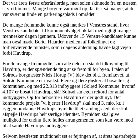
Det var årets første efterårslørdag, men solen skinnede fra en næsten
skyfri himmel. Mange borgere var mødt op, faktisk så mange, at det
var svært at finde en parkeringsplads i området.
De mange fremmødte kunne også mærkes i Venstres stand, hvor
Venstres kandidater til kommunalvalget fik talt med rigtigt mange
mennesker dagen igennem. Udover de 15 Venstre-kandidater kunne
man også møde Bertel Haarder, medlem af folketinget og
forhenværende minister, som i dagens anledning havde lagt vejen
forbi Havdrup.
For de mange fremmødte, som alle deler en stærkt tilknytning til
Havdrup, er der spændende ting at se frem til for byen. I talen af
Solrøds borgmester Niels Hörup (V) blev det bl.a. fremhævet, at
Solrød Kommune er i vækst. Flere og flere ønsker at bosætte sig i
kommunen, og med 22.313 indbyggere i Solrød Kommune, hvoraf
4.107 er bosat i Havdrup, slår Solrød sin egen rekord for antal
indbyggere. Og for beboerne i Havdrup er der godt nyt. Det
kommende projekt ”vi hjerter Havdrup” skal med 3. mio. kr. i
ryggen omdanne Havdrups bymidte til et samlingssted, der skal
afspejle Havdrups helt særlige identitet. Bymidten skal give
mulighed for endnu flere fælles arrangementer, som kan være med
til at samle Havdrups indbyggere.
Selvom høstfesten traditionelt set er fejringen af, at årets høstarbejde