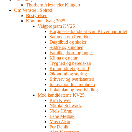
Thorbern Alexander Klingert
Om Venstre i Solrød
Bestyrelsen
Kommunalvalg 2025
Valgprogram KV25
Borgmesterkandidat Kim Kliver har ordet
Sammen om fremtiden
Dagtilbud og skoler
Ældre og sundhed
Familier, børn og unge
Klima og natur
Tryghed og beredskab
Kultur, idræt og fritid
Økonomi og styring
Erhverv og iværksætteri
Innovation for fremtiden
Lokalplan og byudvikling
Mød kandidaterne KV25
Kim Kliver
Nikolaj Schwartz
Niels Hörup
Lene Mølbak
Musa Akin
Per Dahlin