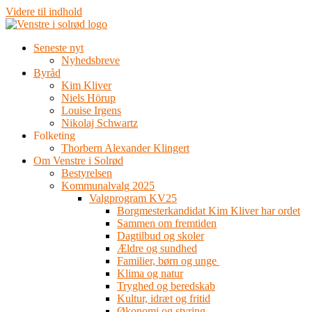
Videre til indhold
Seneste nyt
Nyhedsbreve
Byråd
Kim Kliver
Niels Hörup
Louise Irgens
Nikolaj Schwartz
Folketing
Thorbern Alexander Klingert
Om Venstre i Solrød
Bestyrelsen
Kommunalvalg 2025
Valgprogram KV25
Borgmesterkandidat Kim Kliver har ordet
Sammen om fremtiden
Dagtilbud og skoler
Ældre og sundhed
Familier, børn og unge
Klima og natur
Tryghed og beredskab
Kultur, idræt og fritid
Økonomi og styring