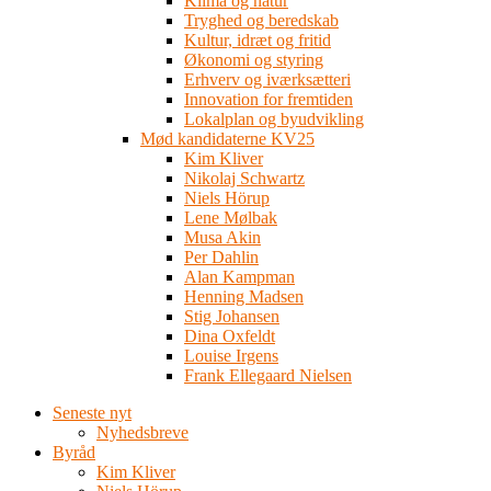
Klima og natur
Tryghed og beredskab
Kultur, idræt og fritid
Økonomi og styring
Erhverv og iværksætteri
Innovation for fremtiden
Lokalplan og byudvikling
Mød kandidaterne KV25
Kim Kliver
Nikolaj Schwartz
Niels Hörup
Lene Mølbak
Musa Akin
Per Dahlin
Alan Kampman
Henning Madsen
Stig Johansen
Dina Oxfeldt
Louise Irgens
Frank Ellegaard Nielsen
Seneste nyt
Nyhedsbreve
Byråd
Kim Kliver