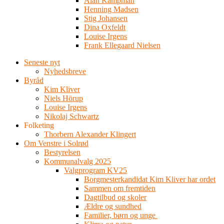
Alan Kampman
Henning Madsen
Stig Johansen
Dina Oxfeldt
Louise Irgens
Frank Ellegaard Nielsen
Seneste nyt
Nyhedsbreve
Byråd
Kim Kliver
Niels Hörup
Louise Irgens
Nikolaj Schwartz
Folketing
Thorbern Alexander Klingert
Om Venstre i Solrød
Bestyrelsen
Kommunalvalg 2025
Valgprogram KV25
Borgmesterkandidat Kim Kliver har ordet
Sammen om fremtiden
Dagtilbud og skoler
Ældre og sundhed
Familier, børn og unge