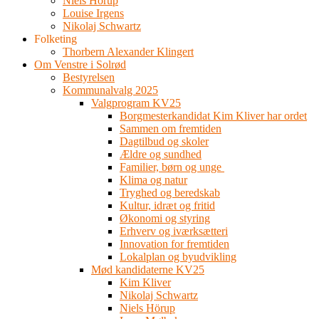
Niels Hörup
Louise Irgens
Nikolaj Schwartz
Folketing
Thorbern Alexander Klingert
Om Venstre i Solrød
Bestyrelsen
Kommunalvalg 2025
Valgprogram KV25
Borgmesterkandidat Kim Kliver har ordet
Sammen om fremtiden
Dagtilbud og skoler
Ældre og sundhed
Familier, børn og unge
Klima og natur
Tryghed og beredskab
Kultur, idræt og fritid
Økonomi og styring
Erhverv og iværksætteri
Innovation for fremtiden
Lokalplan og byudvikling
Mød kandidaterne KV25
Kim Kliver
Nikolaj Schwartz
Niels Hörup