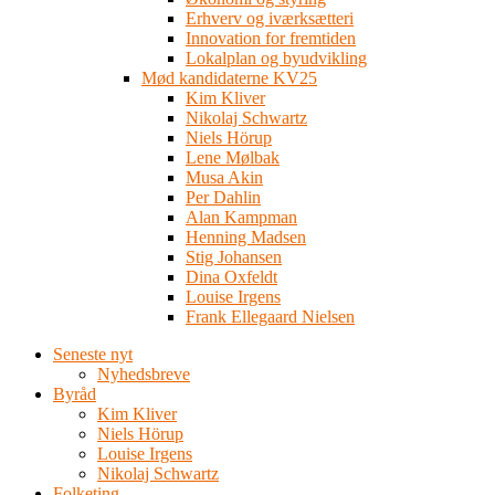
Erhverv og iværksætteri
Innovation for fremtiden
Lokalplan og byudvikling
Mød kandidaterne KV25
Kim Kliver
Nikolaj Schwartz
Niels Hörup
Lene Mølbak
Musa Akin
Per Dahlin
Alan Kampman
Henning Madsen
Stig Johansen
Dina Oxfeldt
Louise Irgens
Frank Ellegaard Nielsen
Seneste nyt
Nyhedsbreve
Byråd
Kim Kliver
Niels Hörup
Louise Irgens
Nikolaj Schwartz
Folketing