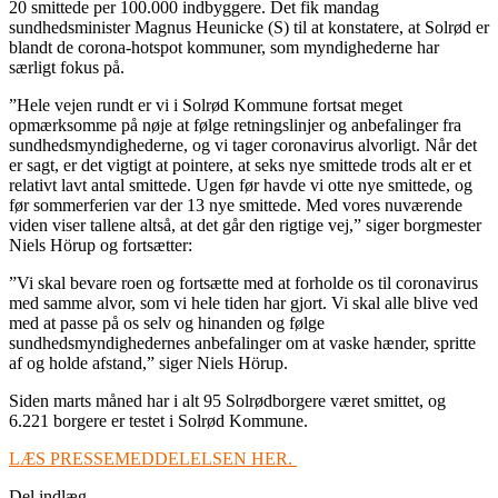
20 smittede per 100.000 indbyggere. Det fik mandag
sundhedsminister Magnus Heunicke (S) til at konstatere, at Solrød er
blandt de corona-hotspot kommuner, som myndighederne har
særligt fokus på.
”Hele vejen rundt er vi i Solrød Kommune fortsat meget
opmærksomme på nøje at følge retningslinjer og anbefalinger fra
sundhedsmyndighederne, og vi tager coronavirus alvorligt. Når det
er sagt, er det vigtigt at pointere, at seks nye smittede trods alt er et
relativt lavt antal smittede. Ugen før havde vi otte nye smittede, og
før sommerferien var der 13 nye smittede. Med vores nuværende
viden viser tallene altså, at det går den rigtige vej,” siger borgmester
Niels Hörup og fortsætter:
”Vi skal bevare roen og fortsætte med at forholde os til coronavirus
med samme alvor, som vi hele tiden har gjort. Vi skal alle blive ved
med at passe på os selv og hinanden og følge
sundhedsmyndighedernes anbefalinger om at vaske hænder, spritte
af og holde afstand,” siger Niels Hörup.
Siden marts måned har i alt 95 Solrødborgere været smittet, og
6.221 borgere er testet i Solrød Kommune.
LÆS PRESSEMEDDELELSEN HER.
Del indlæg