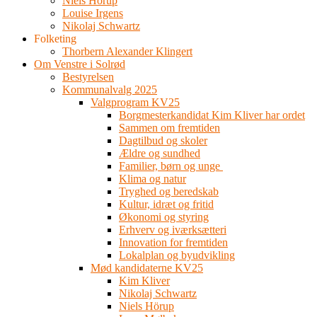
Niels Hörup
Louise Irgens
Nikolaj Schwartz
Folketing
Thorbern Alexander Klingert
Om Venstre i Solrød
Bestyrelsen
Kommunalvalg 2025
Valgprogram KV25
Borgmesterkandidat Kim Kliver har ordet
Sammen om fremtiden
Dagtilbud og skoler
Ældre og sundhed
Familier, børn og unge
Klima og natur
Tryghed og beredskab
Kultur, idræt og fritid
Økonomi og styring
Erhverv og iværksætteri
Innovation for fremtiden
Lokalplan og byudvikling
Mød kandidaterne KV25
Kim Kliver
Nikolaj Schwartz
Niels Hörup