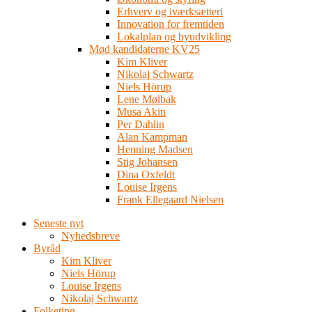
Erhverv og iværksætteri
Innovation for fremtiden
Lokalplan og byudvikling
Mød kandidaterne KV25
Kim Kliver
Nikolaj Schwartz
Niels Hörup
Lene Mølbak
Musa Akin
Per Dahlin
Alan Kampman
Henning Madsen
Stig Johansen
Dina Oxfeldt
Louise Irgens
Frank Ellegaard Nielsen
Seneste nyt
Nyhedsbreve
Byråd
Kim Kliver
Niels Hörup
Louise Irgens
Nikolaj Schwartz
Folketing