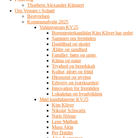
Thorbern Alexander Klingert
Om Venstre i Solrød
Bestyrelsen
Kommunalvalg 2025
Valgprogram KV25
Borgmesterkandidat Kim Kliver har ordet
Sammen om fremtiden
Dagtilbud og skoler
Ældre og sundhed
Familier, børn og unge
Klima og natur
Tryghed og beredskab
Kultur, idræt og fritid
Økonomi og styring
Erhverv og iværksætteri
Innovation for fremtiden
Lokalplan og byudvikling
Mød kandidaterne KV25
Kim Kliver
Nikolaj Schwartz
Niels Hörup
Lene Mølbak
Musa Akin
Per Dahlin