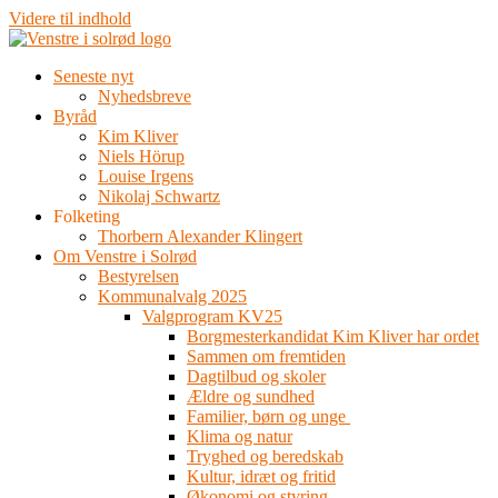
Videre til indhold
Seneste nyt
Nyhedsbreve
Byråd
Kim Kliver
Niels Hörup
Louise Irgens
Nikolaj Schwartz
Folketing
Thorbern Alexander Klingert
Om Venstre i Solrød
Bestyrelsen
Kommunalvalg 2025
Valgprogram KV25
Borgmesterkandidat Kim Kliver har ordet
Sammen om fremtiden
Dagtilbud og skoler
Ældre og sundhed
Familier, børn og unge
Klima og natur
Tryghed og beredskab
Kultur, idræt og fritid
Økonomi og styring