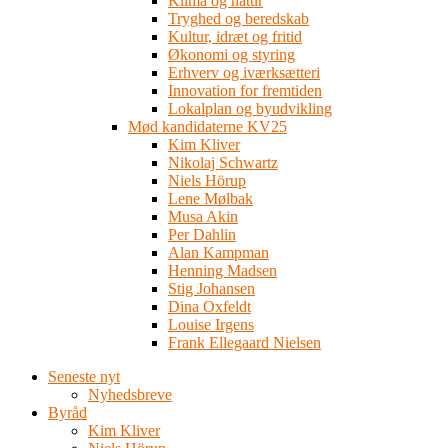
Klima og natur
Tryghed og beredskab
Kultur, idræt og fritid
Økonomi og styring
Erhverv og iværksætteri
Innovation for fremtiden
Lokalplan og byudvikling
Mød kandidaterne KV25
Kim Kliver
Nikolaj Schwartz
Niels Hörup
Lene Mølbak
Musa Akin
Per Dahlin
Alan Kampman
Henning Madsen
Stig Johansen
Dina Oxfeldt
Louise Irgens
Frank Ellegaard Nielsen
Seneste nyt
Nyhedsbreve
Byråd
Kim Kliver