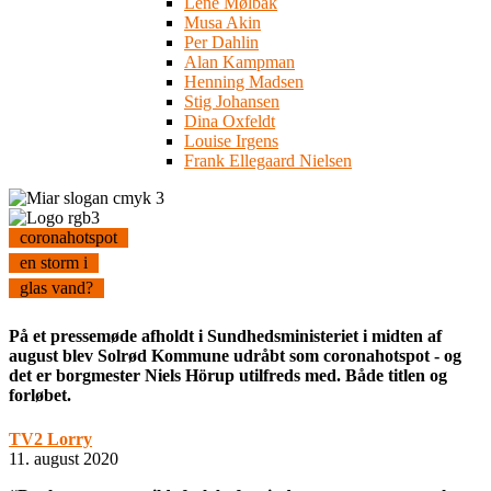
Lene Mølbak
Musa Akin
Per Dahlin
Alan Kampman
Henning Madsen
Stig Johansen
Dina Oxfeldt
Louise Irgens
Frank Ellegaard Nielsen
coronahotspot
en storm i
glas vand?
På et pressemøde afholdt i Sundhedsministeriet i midten af
august blev Solrød Kommune udråbt som coronahotspot - og
det er borgmester Niels Hörup utilfreds med. Både titlen og
forløbet.
TV2 Lorry
11. august 2020