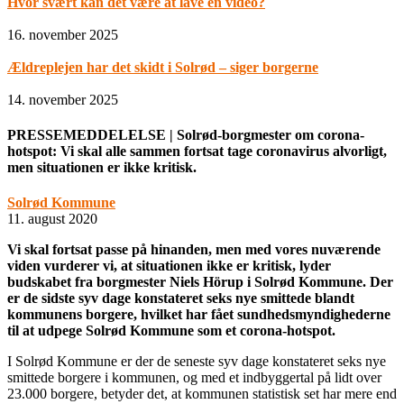
Hvor svært kan det være at lave en video?
16. november 2025
Ældreplejen har det skidt i Solrød – siger borgerne
14. november 2025
PRESSEMEDDELELSE | Solrød-borgmester om corona-
hotspot: Vi skal alle sammen fortsat tage coronavirus alvorligt,
men situationen er ikke kritisk.
Solrød Kommune
11. august 2020
Vi skal fortsat passe på hinanden, men med vores nuværende
viden vurderer vi, at situationen ikke er kritisk, lyder
budskabet fra borgmester Niels Hörup i Solrød Kommune. Der
er de sidste syv dage konstateret seks nye smittede blandt
kommunens borgere, hvilket har fået sundhedsmyndighederne
til at udpege Solrød Kommune som et corona-hotspot.
I Solrød Kommune er der de seneste syv dage konstateret seks nye
smittede borgere i kommunen, og med et indbyggertal på lidt over
23.000 borgere, betyder det, at kommunen statistisk set har mere end