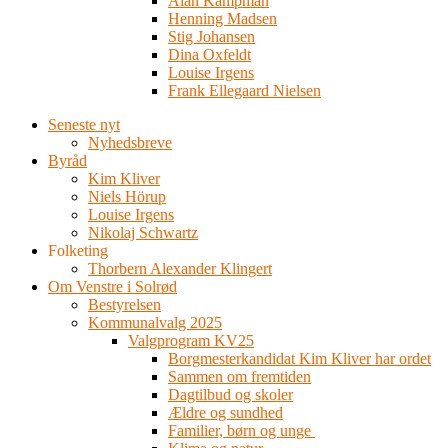
Alan Kampman
Henning Madsen
Stig Johansen
Dina Oxfeldt
Louise Irgens
Frank Ellegaard Nielsen
Seneste nyt
Nyhedsbreve
Byråd
Kim Kliver
Niels Hörup
Louise Irgens
Nikolaj Schwartz
Folketing
Thorbern Alexander Klingert
Om Venstre i Solrød
Bestyrelsen
Kommunalvalg 2025
Valgprogram KV25
Borgmesterkandidat Kim Kliver har ordet
Sammen om fremtiden
Dagtilbud og skoler
Ældre og sundhed
Familier, børn og unge