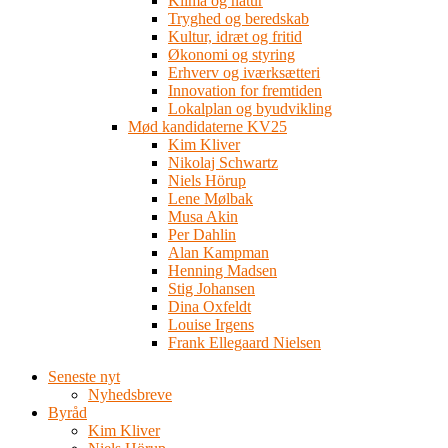
Klima og natur
Tryghed og beredskab
Kultur, idræt og fritid
Økonomi og styring
Erhverv og iværksætteri
Innovation for fremtiden
Lokalplan og byudvikling
Mød kandidaterne KV25
Kim Kliver
Nikolaj Schwartz
Niels Hörup
Lene Mølbak
Musa Akin
Per Dahlin
Alan Kampman
Henning Madsen
Stig Johansen
Dina Oxfeldt
Louise Irgens
Frank Ellegaard Nielsen
Seneste nyt
Nyhedsbreve
Byråd
Kim Kliver