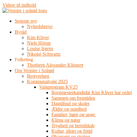
Videre til indhold
Seneste nyt
Nyhedsbreve
Byråd
Kim Kliver
Niels Hörup
Louise Irgens
Nikolaj Schwartz
Folketing
Thorbern Alexander Klingert
Om Venstre i Solrød
Bestyrelsen
Kommunalvalg 2025
Valgprogram KV25
Borgmesterkandidat Kim Kliver har ordet
Sammen om fremtiden
Dagtilbud og skoler
Ældre og sundhed
Familier, børn og unge
Klima og natur
Tryghed og beredskab
Kultur, idræt og fritid
Økonomi og styring