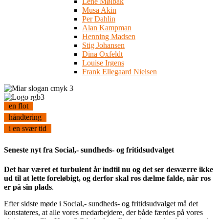
Lene Mølbak
Musa Akin
Per Dahlin
Alan Kampman
Henning Madsen
Stig Johansen
Dina Oxfeldt
Louise Irgens
Frank Ellegaard Nielsen
en flot
håndtering
i en svær tid
Seneste nyt fra Social,- sundheds- og fritidsudvalget
Det har været et turbulent år indtil nu og det ser desværre ikke
ud til at lette foreløbigt, og derfor skal ros dælme falde, når ros
er på sin plads
.
Efter sidste møde i Social,- sundheds- og fritidsudvalget må det
konstateres, at alle vores medarbejdere, der både færdes på vores