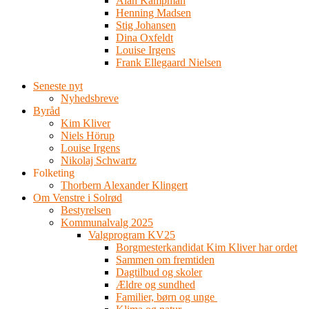
Alan Kampman
Henning Madsen
Stig Johansen
Dina Oxfeldt
Louise Irgens
Frank Ellegaard Nielsen
Seneste nyt
Nyhedsbreve
Byråd
Kim Kliver
Niels Hörup
Louise Irgens
Nikolaj Schwartz
Folketing
Thorbern Alexander Klingert
Om Venstre i Solrød
Bestyrelsen
Kommunalvalg 2025
Valgprogram KV25
Borgmesterkandidat Kim Kliver har ordet
Sammen om fremtiden
Dagtilbud og skoler
Ældre og sundhed
Familier, børn og unge