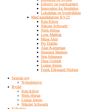
Erhverv og iværksætteri
Innovation for fremtiden
Lokalplan og byudvikling
Mød kandidaterne KV25
Kim Kliver
Nikolaj Schwartz
Niels Hörup
Lene Mølbak
Musa Akin
Per Dahlin
Alan Kampman
Henning Madsen
Stig Johansen
Dina Oxfeldt
Louise Irgens
Frank Ellegaard Nielsen
Seneste nyt
Nyhedsbreve
Byråd
Kim Kliver
Niels Hörup
Louise Irgens
Nikolaj Schwartz
Folketing