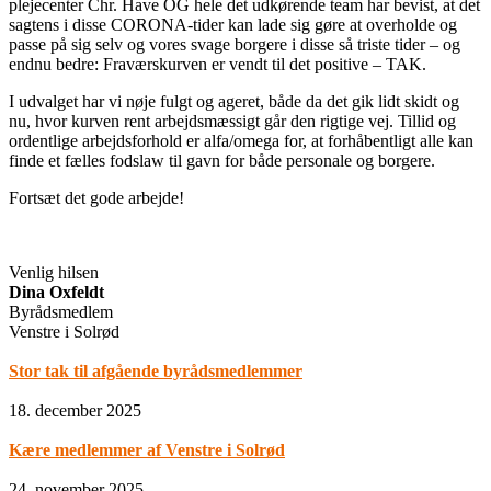
plejecenter Chr. Have OG hele det udkørende team har bevist, at det
sagtens i disse CORONA-tider kan lade sig gøre at overholde og
passe på sig selv og vores svage borgere i disse så triste tider – og
endnu bedre: Fraværskurven er vendt til det positive – TAK.
I udvalget har vi nøje fulgt og ageret, både da det gik lidt skidt og
nu, hvor kurven rent arbejdsmæssigt går den rigtige vej. Tillid og
ordentlige arbejdsforhold er alfa/omega for, at forhåbentligt alle kan
finde et fælles fodslaw til gavn for både personale og borgere.
Fortsæt det gode arbejde!
Venlig hilsen
Dina Oxfeldt
Byrådsmedlem
Venstre i Solrød
Stor tak til afgående byrådsmedlemmer
18. december 2025
Kære medlemmer af Venstre i Solrød
24. november 2025