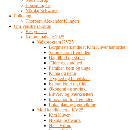
Niels Hörup
Louise Irgens
Nikolaj Schwartz
Folketing
Thorbern Alexander Klingert
Om Venstre i Solrød
Bestyrelsen
Kommunalvalg 2025
Valgprogram KV25
Borgmesterkandidat Kim Kliver har ordet
Sammen om fremtiden
Dagtilbud og skoler
Ældre og sundhed
Familier, børn og unge
Klima og natur
Tryghed og beredskab
Kultur, idræt og fritid
Økonomi og styring
Erhverv og iværksætteri
Innovation for fremtiden
Lokalplan og byudvikling
Mød kandidaterne KV25
Kim Kliver
Nikolaj Schwartz
Niels Hörup