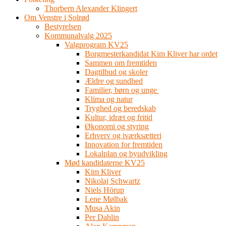
Thorbern Alexander Klingert
Om Venstre i Solrød
Bestyrelsen
Kommunalvalg 2025
Valgprogram KV25
Borgmesterkandidat Kim Kliver har ordet
Sammen om fremtiden
Dagtilbud og skoler
Ældre og sundhed
Familier, børn og unge
Klima og natur
Tryghed og beredskab
Kultur, idræt og fritid
Økonomi og styring
Erhverv og iværksætteri
Innovation for fremtiden
Lokalplan og byudvikling
Mød kandidaterne KV25
Kim Kliver
Nikolaj Schwartz
Niels Hörup
Lene Mølbak
Musa Akin
Per Dahlin