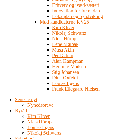
Erhverv og iværksætteri
Innovation for fremtiden
Lokalplan og byudvikling
Mød kandidaterne KV25
Kim Kliver
Nikolaj Schwartz
Niels Hörup
Lene Mølbak
Musa Akin
Per Dahlin
Alan Kampman
Henning Madsen
Stig Johansen
Dina Oxfeldt
Louise Irgens
Frank Ellegaard Nielsen
Seneste nyt
Nyhedsbreve
Byråd
Kim Kliver
Niels Hörup
Louise Irgens
Nikolaj Schwartz
Folketing