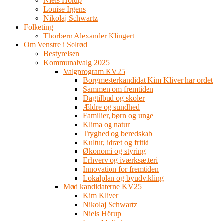
Niels Hörup
Louise Irgens
Nikolaj Schwartz
Folketing
Thorbern Alexander Klingert
Om Venstre i Solrød
Bestyrelsen
Kommunalvalg 2025
Valgprogram KV25
Borgmesterkandidat Kim Kliver har ordet
Sammen om fremtiden
Dagtilbud og skoler
Ældre og sundhed
Familier, børn og unge
Klima og natur
Tryghed og beredskab
Kultur, idræt og fritid
Økonomi og styring
Erhverv og iværksætteri
Innovation for fremtiden
Lokalplan og byudvikling
Mød kandidaterne KV25
Kim Kliver
Nikolaj Schwartz
Niels Hörup