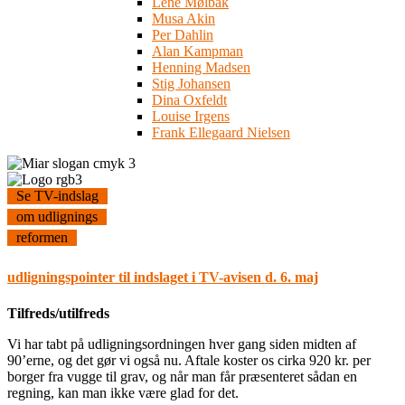
Lene Mølbak
Musa Akin
Per Dahlin
Alan Kampman
Henning Madsen
Stig Johansen
Dina Oxfeldt
Louise Irgens
Frank Ellegaard Nielsen
Se TV-indslag
om udlignings
reformen
udligningspointer til indslaget i TV-avisen d. 6. maj
Tilfreds/utilfreds
Vi har tabt på udligningsordningen hver gang siden midten af
90’erne, og det gør vi også nu. Aftale koster os cirka 920 kr. per
borger fra vugge til grav, og når man får præsenteret sådan en
regning, kan man ikke være glad for det.