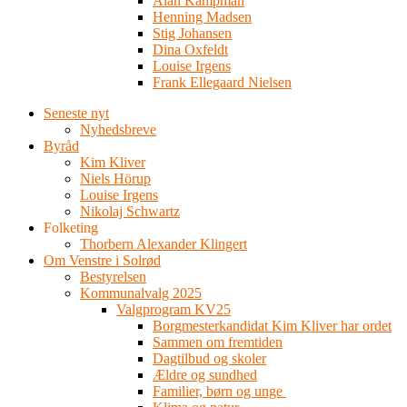
Alan Kampman
Henning Madsen
Stig Johansen
Dina Oxfeldt
Louise Irgens
Frank Ellegaard Nielsen
Seneste nyt
Nyhedsbreve
Byråd
Kim Kliver
Niels Hörup
Louise Irgens
Nikolaj Schwartz
Folketing
Thorbern Alexander Klingert
Om Venstre i Solrød
Bestyrelsen
Kommunalvalg 2025
Valgprogram KV25
Borgmesterkandidat Kim Kliver har ordet
Sammen om fremtiden
Dagtilbud og skoler
Ældre og sundhed
Familier, børn og unge