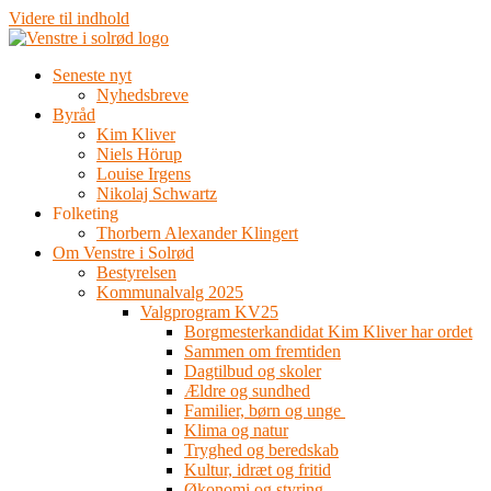
Videre til indhold
Seneste nyt
Nyhedsbreve
Byråd
Kim Kliver
Niels Hörup
Louise Irgens
Nikolaj Schwartz
Folketing
Thorbern Alexander Klingert
Om Venstre i Solrød
Bestyrelsen
Kommunalvalg 2025
Valgprogram KV25
Borgmesterkandidat Kim Kliver har ordet
Sammen om fremtiden
Dagtilbud og skoler
Ældre og sundhed
Familier, børn og unge
Klima og natur
Tryghed og beredskab
Kultur, idræt og fritid
Økonomi og styring