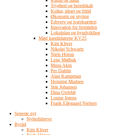
Klima og natur
Tryghed og beredskab
Kultur, idræt og fritid
Økonomi og styring
Erhverv og iværksætteri
Innovation for fremtiden
Lokalplan og byudvikling
Mød kandidaterne KV25
Kim Kliver
Nikolaj Schwartz
Niels Hörup
Lene Mølbak
Musa Akin
Per Dahlin
Alan Kampman
Henning Madsen
Stig Johansen
Dina Oxfeldt
Louise Irgens
Frank Ellegaard Nielsen
Seneste nyt
Nyhedsbreve
Byråd
Kim Kliver