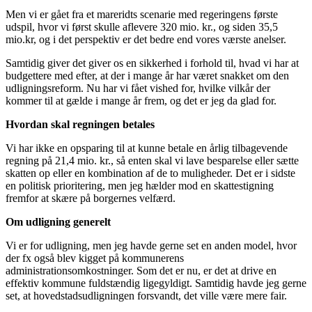
Men vi er gået fra et mareridts scenarie med regeringens første
udspil, hvor vi først skulle aflevere 320 mio. kr., og siden 35,5
mio.kr, og i det perspektiv er det bedre end vores værste anelser.
Samtidig giver det giver os en sikkerhed i forhold til, hvad vi har at
budgettere med efter, at der i mange år har været snakket om den
udligningsreform. Nu har vi fået vished for, hvilke vilkår der
kommer til at gælde i mange år frem, og det er jeg da glad for.
Hvordan skal regningen betales
Vi har ikke en opsparing til at kunne betale en årlig tilbagevende
regning på 21,4 mio. kr., så enten skal vi lave besparelse eller sætte
skatten op eller en kombination af de to muligheder. Det er i sidste
en politisk prioritering, men jeg hælder mod en skattestigning
fremfor at skære på borgernes velfærd.
Om udligning generelt
Vi er for udligning, men jeg havde gerne set en anden model, hvor
der fx også blev kigget på kommunerens
administrationsomkostninger. Som det er nu, er det at drive en
effektiv kommune fuldstændig ligegyldigt. Samtidig havde jeg gerne
set, at hovedstadsudligningen forsvandt, det ville være mere fair.