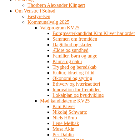
Thorbern Alexander Klingert
Om Venstre i Solrød
Bestyrelsen
Kommunalvalg 2025
Valgprogram KV25
Borgmesterkandidat Kim Kliver har ordet
Sammen om fremtiden
Dagtilbud og skoler
Ældre og sundhed
Familier, børn og unge
Klima og natur
Tryghed og beredskab
Kultur, idræt og fritid
Økonomi og styring
Erhverv og iværksætteri
Innovation for fremtiden
Lokalplan og byudvikling
Mød kandidaterne KV25
Kim Kliver
Nikolaj Schwartz
Niels Hörup
Lene Mølbak
Musa Akin
Per Dahlin