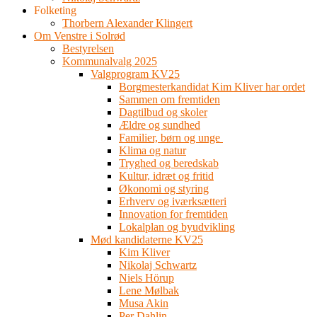
Folketing
Thorbern Alexander Klingert
Om Venstre i Solrød
Bestyrelsen
Kommunalvalg 2025
Valgprogram KV25
Borgmesterkandidat Kim Kliver har ordet
Sammen om fremtiden
Dagtilbud og skoler
Ældre og sundhed
Familier, børn og unge
Klima og natur
Tryghed og beredskab
Kultur, idræt og fritid
Økonomi og styring
Erhverv og iværksætteri
Innovation for fremtiden
Lokalplan og byudvikling
Mød kandidaterne KV25
Kim Kliver
Nikolaj Schwartz
Niels Hörup
Lene Mølbak
Musa Akin
Per Dahlin