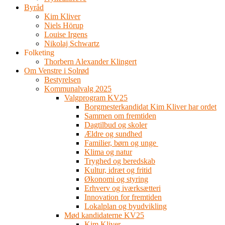
Byråd
Kim Kliver
Niels Hörup
Louise Irgens
Nikolaj Schwartz
Folketing
Thorbern Alexander Klingert
Om Venstre i Solrød
Bestyrelsen
Kommunalvalg 2025
Valgprogram KV25
Borgmesterkandidat Kim Kliver har ordet
Sammen om fremtiden
Dagtilbud og skoler
Ældre og sundhed
Familier, børn og unge
Klima og natur
Tryghed og beredskab
Kultur, idræt og fritid
Økonomi og styring
Erhverv og iværksætteri
Innovation for fremtiden
Lokalplan og byudvikling
Mød kandidaterne KV25
Kim Kliver