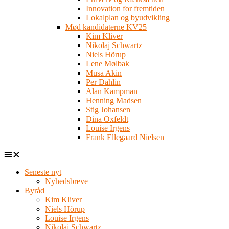
Innovation for fremtiden
Lokalplan og byudvikling
Mød kandidaterne KV25
Kim Kliver
Nikolaj Schwartz
Niels Hörup
Lene Mølbak
Musa Akin
Per Dahlin
Alan Kampman
Henning Madsen
Stig Johansen
Dina Oxfeldt
Louise Irgens
Frank Ellegaard Nielsen
Seneste nyt
Nyhedsbreve
Byråd
Kim Kliver
Niels Hörup
Louise Irgens
Nikolaj Schwartz