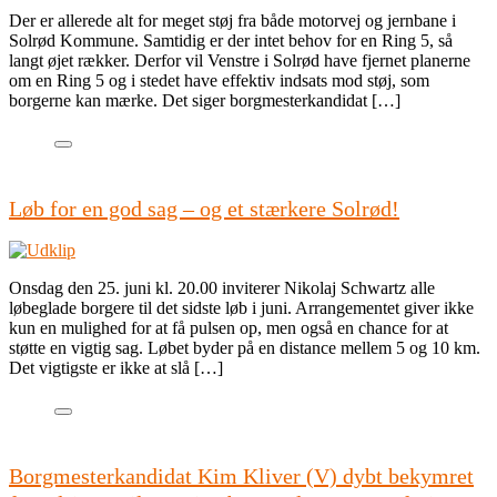
Der er allerede alt for meget støj fra både motorvej og jernbane i
Solrød Kommune. Samtidig er der intet behov for en Ring 5, så
langt øjet rækker. Derfor vil Venstre i Solrød have fjernet planerne
om en Ring 5 og i stedet have effektiv indsats mod støj, som
borgerne kan mærke. Det siger borgmesterkandidat […]
Løb for en god sag – og et stærkere Solrød!
Onsdag den 25. juni kl. 20.00 inviterer Nikolaj Schwartz alle
løbeglade borgere til det sidste løb i juni. Arrangementet giver ikke
kun en mulighed for at få pulsen op, men også en chance for at
støtte en vigtig sag. Løbet byder på en distance mellem 5 og 10 km.
Det vigtigste er ikke at slå […]
Borgmesterkandidat Kim Kliver (V) dybt bekymret