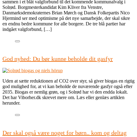
sammen i et blåt valgforbund til det kommende kommunalvalg i
Solrød. Borgmesterkandidat Kim Kliver fra Venstre,
Danmarksdemokraternes Brian Mørch og Dansk Folkepartis Nico
Hjermind ser med optimisme på det nye samarbejde, der skal sikre
en endnu bedre kommune for alle borgere. De tre blå partier har
indgået valgforbund, […]
God nyhed: Du bør kunne beholde dit gasfyr
Uden at sætte reduktionen af CO2 over styr, så giver biogas en rigtig
god mulighed for, at vi kan beholde de nuværende gasfyr også efter
2035. Biogas er nemlig grøn, og i Solrød har vi den endda lokalt.
Det har Viborher.dk skrevet mere om. Læs eller genlæs artiklen
herunder.
Der skal også være noget for børn.. kom og deltag