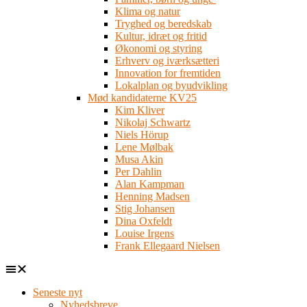
Klima og natur
Tryghed og beredskab
Kultur, idræt og fritid
Økonomi og styring
Erhverv og iværksætteri
Innovation for fremtiden
Lokalplan og byudvikling
Mød kandidaterne KV25
Kim Kliver
Nikolaj Schwartz
Niels Hörup
Lene Mølbak
Musa Akin
Per Dahlin
Alan Kampman
Henning Madsen
Stig Johansen
Dina Oxfeldt
Louise Irgens
Frank Ellegaard Nielsen
Seneste nyt
Nyhedsbreve