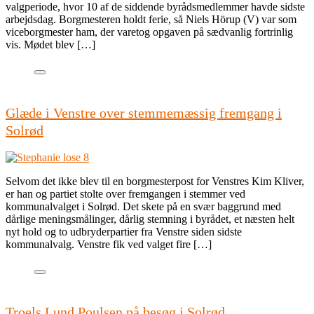
valgperiode, hvor 10 af de siddende byrådsmedlemmer havde sidste
arbejdsdag. Borgmesteren holdt ferie, så Niels Hörup (V) var som
viceborgmester ham, der varetog opgaven på sædvanlig fortrinlig
vis. Mødet blev […]
Glæde i Venstre over stemmemæssig fremgang i
Solrød
Selvom det ikke blev til en borgmesterpost for Venstres Kim Kliver,
er han og partiet stolte over fremgangen i stemmer ved
kommunalvalget i Solrød. Det skete på en svær baggrund med
dårlige meningsmålinger, dårlig stemning i byrådet, et næsten helt
nyt hold og to udbryderpartier fra Venstre siden sidste
kommunalvalg. Venstre fik ved valget fire […]
Troels Lund Poulsen på besøg i Solrød