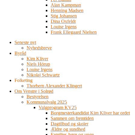
Alan Kampman
Henning Madsen
Stig Johansen
Dina Oxfeldt
Louise Irgens
Frank Ellegaard Nielsen
Seneste nyt
Nyhedsbreve
Byråd
Kim Kliver
Niels Hörup
Louise Irgens
Nikolaj Schwartz
Folketing
Thorbern Alexander Klingert
Om Venstre i Solrød
Bestyrelsen
Kommunalvalg 2025
Valgprogram KV25
Borgmesterkandidat Kim Kliver har ordet
Sammen om fremtiden
Dagtilbud og skoler
Ældre og sundhed
Familier, børn og unge