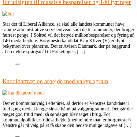
for udsigten til massive besparelser og 140 fyringer
Står det til Liberal Alliance, så skal alle landets kommuner have
samme administrative serviceniveau som de ti kommuner, der bruger
færrest penge. I Solrød vil det betyde millionbesparelser og fyring af
140 medarbejdere. Borgmesterkandidat Kim Kliver (V) er dybt
bekymret over planerne. Det er Avisen Danmark, der på baggrund
af en række spørgsmål til Folketingets […]
Kandidattræf og arbejde med valgprogram
Der er kommunalvalg i efteråret, så derfor er Venstres kandidater i
fuld gang med at lægge sidste hånd på valgprogrammet. Det går der
meget god fritid med, så søndagen blev taget i brug. For
kommunalpolitik er fritidsarbejde (med mindre man er borgmester).
Venstre går til valg på at få skabe den bedste mulige udgave af […]