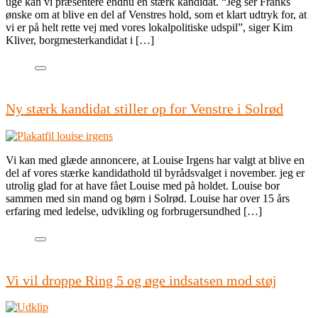
uge kan vi præsentere endnu en stærk kandidat. “Jeg ser Franks
ønske om at blive en del af Venstres hold, som et klart udtryk for, at
vi er på helt rette vej med vores lokalpolitiske udspil”, siger Kim
Kliver, borgmesterkandidat i […]
Ny stærk kandidat stiller op for Venstre i Solrød
Vi kan med glæde annoncere, at Louise Irgens har valgt at blive en
del af vores stærke kandidathold til byrådsvalget i november. jeg er
utrolig glad for at have fået Louise med på holdet. Louise bor
sammen med sin mand og børn i Solrød. Louise har over 15 års
erfaring med ledelse, udvikling og forbrugersundhed […]
Vi vil droppe Ring 5 og øge indsatsen mod støj