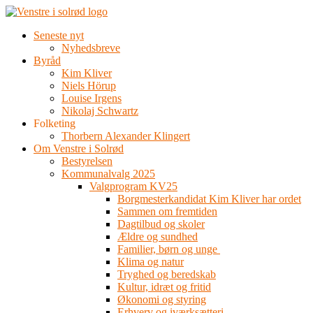
Videre
til
Seneste nyt
indhold
Nyhedsbreve
Byråd
Kim Kliver
Niels Hörup
Louise Irgens
Nikolaj Schwartz
Folketing
Thorbern Alexander Klingert
Om Venstre i Solrød
Bestyrelsen
Kommunalvalg 2025
Valgprogram KV25
Borgmesterkandidat Kim Kliver har ordet
Sammen om fremtiden
Dagtilbud og skoler
Ældre og sundhed
Familier, børn og unge
Klima og natur
Tryghed og beredskab
Kultur, idræt og fritid
Økonomi og styring
Erhverv og iværksætteri